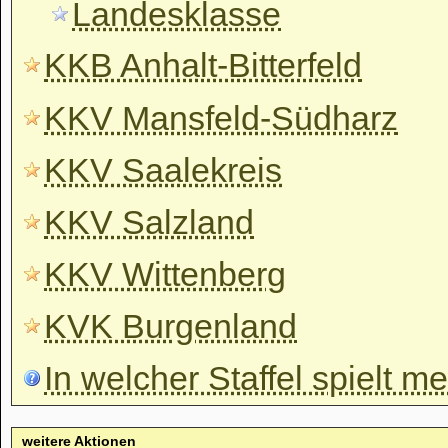
Landesklasse
KKB Anhalt-Bitterfeld
KKV Mansfeld-Südharz
KKV Saalekreis
KKV Salzland
KKV Wittenberg
KVK Burgenland
In welcher Staffel spielt m
weitere Aktionen