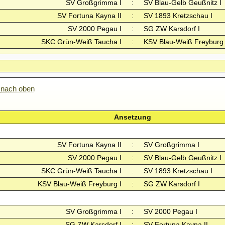
SV Großgrimma I
:
SV Blau-Gelb Geußnitz I
SV Fortuna Kayna II
:
SV 1893 Kretzschau I
SV 2000 Pegau I
:
SG ZW Karsdorf I
SKC Grün-Weiß Taucha I
:
KSV Blau-Weiß Freyburg 
nach oben
Ansetzung
SV Fortuna Kayna II
:
SV Großgrimma I
SV 2000 Pegau I
:
SV Blau-Gelb Geußnitz I
SKC Grün-Weiß Taucha I
:
SV 1893 Kretzschau I
KSV Blau-Weiß Freyburg I
:
SG ZW Karsdorf I
SV Großgrimma I
:
SV 2000 Pegau I
SG ZW Karsdorf I
:
SV Fortuna Kayna II