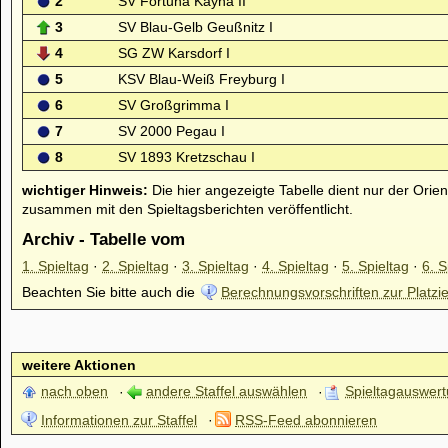
2
SV Fortuna Kayna II
3
SV Blau-Gelb Geußnitz I
4
SG ZW Karsdorf I
5
KSV Blau-Weiß Freyburg I
6
SV Großgrimma I
7
SV 2000 Pegau I
8
SV 1893 Kretzschau I
wichtiger Hinweis:
Die hier angezeigte Tabelle dient nur der Orien
zusammen mit den Spieltagsberichten veröffentlicht.
Archiv - Tabelle vom
1. Spieltag
·
2. Spieltag
·
3. Spieltag
·
4. Spieltag
·
5. Spieltag
·
6. S
Beachten Sie bitte auch die
Berechnungsvorschriften zur Platzie
weitere Aktionen
nach oben
andere Staffel auswählen
Spieltagauswer
Informationen zur Staffel
RSS-Feed abonnieren