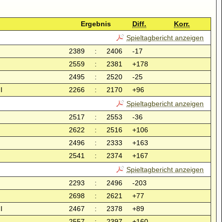
Ergebnis
Diff.
Korr.
Spieltagbericht anzeigen
2389
:
2406
-17
2559
:
2381
+178
2495
:
2520
-25
I
2266
:
2170
+96
Spieltagbericht anzeigen
2517
:
2553
-36
2622
:
2516
+106
2496
:
2333
+163
2541
:
2374
+167
Spieltagbericht anzeigen
2293
:
2496
-203
2698
:
2621
+77
I
2467
:
2378
+89
2557
:
2397
+160