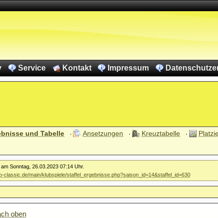
v
Service
Kontakt
Impressum
Datenschutze
ebnisse und Tabelle
Ansetzungen
Kreuztabelle
Platzi
r am Sonntag, 26.03.2023 07:14 Uhr.
kb-classic.de/main/klubspiele/staffel_ergebnisse.php?saison_id=14&staffel_id=630
ach oben