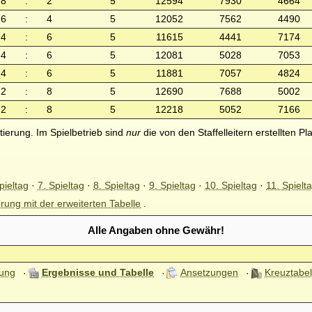
8
:
2
5
12594
7930
4664
6
:
4
5
12052
7562
4490
4
:
6
5
11615
4441
7174
4
:
6
5
12081
5028
7053
4
:
6
5
11881
7057
4824
2
:
8
5
12690
7688
5002
2
:
8
5
12218
5052
7166
tierung. Im Spielbetrieb sind
nur
die von den Staffelleitern erstellten Pl
pieltag
·
7. Spieltag
·
8. Spieltag
·
9. Spieltag
·
10. Spieltag
·
11. Spielt
rung mit der erweiterten Tabelle
.
Alle Angaben ohne Gewähr!
tung
Ergebnisse und Tabelle
Ansetzungen
Kreuztabel