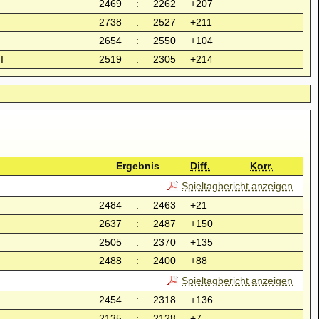
2469
:
2262
+207
2738
:
2527
+211
2654
:
2550
+104
I
2519
:
2305
+214
Ergebnis
Diff.
Korr.
Spieltagbericht anzeigen
2484
:
2463
+21
2637
:
2487
+150
2505
:
2370
+135
2488
:
2400
+88
Spieltagbericht anzeigen
2454
:
2318
+136
2135
:
2128
+7