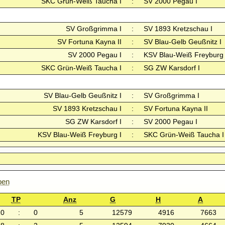
SKC Grün-Weiß Taucha I
:
SV 2000 Pegau I
SV Großgrimma I
:
SV 1893 Kretzschau I
SV Fortuna Kayna II
:
SV Blau-Gelb Geußnitz I
SV 2000 Pegau I
:
KSV Blau-Weiß Freyburg 
SKC Grün-Weiß Taucha I
:
SG ZW Karsdorf I
SV Blau-Gelb Geußnitz I
:
SV Großgrimma I
SV 1893 Kretzschau I
:
SV Fortuna Kayna II
SG ZW Karsdorf I
:
SV 2000 Pegau I
KSV Blau-Weiß Freyburg I
:
SKC Grün-Weiß Taucha I
ben
TP
Anz
G
H
A
10
:
0
5
12579
4916
7663