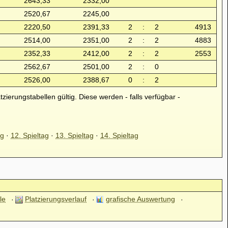
2643,33
2332,00
2520,67
2245,00
2220,50
2391,33
2
:
2
4913
2514,00
2351,00
2
:
2
4883
2352,33
2412,00
2
:
2
2553
2562,67
2501,00
2
:
0
2526,00
2388,67
0
:
2
atzierungstabellen gültig. Diese werden - falls verfügbar -
ag
·
12. Spieltag
·
13. Spieltag
·
14. Spieltag
le
Platzierungsverlauf
grafische Auswertung