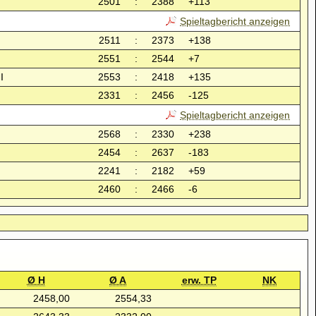
2501
:
2388
+113
Spieltagbericht anzeigen
2511
:
2373
+138
2551
:
2544
+7
I
2553
:
2418
+135
2331
:
2456
-125
Spieltagbericht anzeigen
2568
:
2330
+238
2454
:
2637
-183
2241
:
2182
+59
2460
:
2466
-6
Ø H
Ø A
erw. TP
NK
2458,00
2554,33