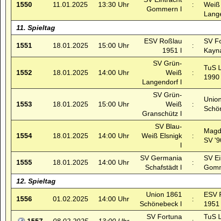
1550
11.01.2025
13:30 Uhr
:
Weiß
Gommern I
Lange
11. Spieltag
ESV Roßlau
SV F
1551
18.01.2025
15:00 Uhr
:
1951 I
Kayna
SV Grün-
TuS L
1552
18.01.2025
14:00 Uhr
Weiß
:
1990 
Langendorf I
SV Grün-
Unio
1553
18.01.2025
15:00 Uhr
Weiß
:
Schö
Granschütz I
SV Blau-
Magd
1554
18.01.2025
14:00 Uhr
Weiß Elsnigk
:
SV '9
I
SV Germania
SV Ei
1555
18.01.2025
14:00 Uhr
:
Schafstädt I
Gomm
12. Spieltag
Union 1861
ESV 
1556
01.02.2025
14:00 Uhr
:
Schönebeck I
1951 
SV Fortuna
TuS L