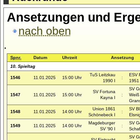
Ansetzungen und Erge
nach oben
.
Spnr.
Datum
Uhrzeit
Ansetzung
10. Spieltag
TuS Leitzkau
ESV 
1546
11.01.2025
15:00 Uhr
:
1990 I
1951 
SV G
SV Fortuna
1547
11.01.2025
15:00 Uhr
:
Weiß
Kayna I
Grans
Union 1861
SV B
1548
11.01.2025
14:00 Uhr
:
Schönebeck I
Elsni
Magdeburger
SV G
1549
11.01.2025
14:00 Uhr
:
SV '90 I
Schaf
SV G
SV Eintracht