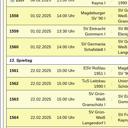
1557
08.02.2025
13:00 Uhr
:
Kayna I
1990 
SV G
Magdeburger
1558
01.02.2025
14:00 Uhr
:
Weiß
SV '90 I
Grans
SV Eintracht
SV B
1559
01.02.2025
13:30 Uhr
:
Gommern I
Elsni
SV G
SV Germania
1560
01.02.2025
14:00 Uhr
:
Weiß
Schafstädt I
Lange
13. Spieltag
ESV Roßlau
Magd
1561
22.02.2025
15:00 Uhr
:
1951 I
SV '9
TuS Leitzkau
Unio
1562
22.02.2025
15:00 Uhr
:
1990 I
Schö
SV Grün-
SV Ei
1563
22.02.2025
15:00 Uhr
Weiß
:
Gomm
Granschütz I
SV Grün-
SV F
1564
22.02.2025
14:00 Uhr
Weiß
:
Kayna
Langendorf I