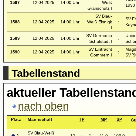
1587
12.04.2025
14:00 Uhr
Weiß
:
1990 
Granschütz I
SV Blau-
SV F
1588
12.04.2025
14:00 Uhr
Weiß Elsnigk
:
Kayna
I
SV Germania
Unio
1589
12.04.2025
14:00 Uhr
:
Schafstädt I
Schö
SV Eintracht
Magd
1590
12.04.2025
14:00 Uhr
:
Gommern I
SV '9
Tabellenstand
aktueller Tabellenstan
nach oben
Platz
Mannschaft
TP
MP
SP
A
SV Blau-Weiß
1
12
:
2
41,0
103,0