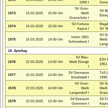
1990 I
Gomm
SV Grün-
SV B
1573
15.03.2025
15:00 Uhr
Weiß
:
Elsni
Granschütz I
SV Fortuna
Magd
1574
15.03.2025
15:00 Uhr
:
Kayna I
SV '9
SV G
Union 1861
1575
15.03.2025
14:00 Uhr
:
Weiß
Schönebeck I
Lange
16. Spieltag
SV Blau-
ESV 
1576
22.03.2025
14:00 Uhr
Weiß Elsnigk
:
1951 
I
SV Germania
TuS L
1577
22.03.2025
14:00 Uhr
:
Schafstädt I
1990 
SV Grün-
SV G
1578
22.03.2025
14:00 Uhr
Weiß
:
Weiß
Langendorf I
Grans
SV Eintracht
SV F
1579
22.03.2025
13:30 Uhr
:
Gommern I
Kayna