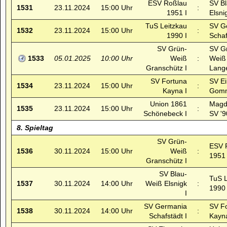
ESV Roßlau
SV B
1531
23.11.2024
15:00 Uhr
:
1951 I
Elsni
TuS Leitzkau
SV G
1532
23.11.2024
15:00 Uhr
:
1990 I
Schaf
SV Grün-
SV G
1533
05.01.2025
10:00 Uhr
Weiß
:
Weiß
Granschütz I
Lange
SV Fortuna
SV Ei
1534
23.11.2024
15:00 Uhr
:
Kayna I
Gomm
Union 1861
Magd
1535
23.11.2024
15:00 Uhr
:
Schönebeck I
SV '9
8. Spieltag
SV Grün-
ESV 
1536
30.11.2024
15:00 Uhr
Weiß
:
1951 
Granschütz I
SV Blau-
TuS L
1537
30.11.2024
14:00 Uhr
Weiß Elsnigk
:
1990 
I
SV Germania
SV F
1538
30.11.2024
14:00 Uhr
:
Schafstädt I
Kayna