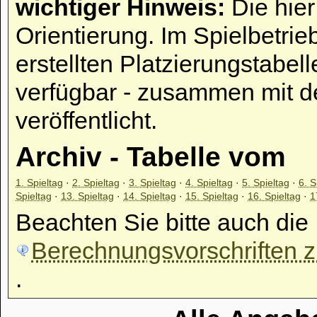
wichtiger Hinweis:
Die hier
Orientierung. Im Spielbetrie
erstellten Platzierungstabell
verfügbar - zusammen mit d
veröffentlicht.
Archiv - Tabelle vom
1. Spieltag
·
2. Spieltag
·
3. Spieltag
·
4. Spieltag
·
5. Spieltag
·
6. S
Spieltag
·
13. Spieltag
·
14. Spieltag
·
15. Spieltag
·
16. Spieltag
·
1
Beachten Sie bitte auch die
Berechnungsvorschriften zu
.