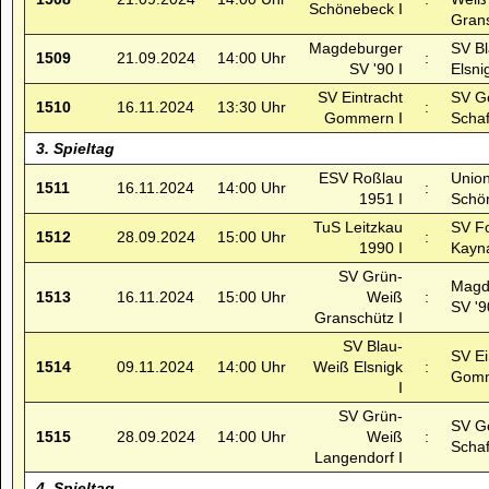
Schönebeck I
Grans
Magdeburger
SV B
1509
21.09.2024
14:00 Uhr
:
SV '90 I
Elsni
SV Eintracht
SV G
1510
16.11.2024
13:30 Uhr
:
Gommern I
Schaf
3. Spieltag
ESV Roßlau
Unio
1511
16.11.2024
14:00 Uhr
:
1951 I
Schö
TuS Leitzkau
SV F
1512
28.09.2024
15:00 Uhr
:
1990 I
Kayna
SV Grün-
Magd
1513
16.11.2024
15:00 Uhr
Weiß
:
SV '9
Granschütz I
SV Blau-
SV Ei
1514
09.11.2024
14:00 Uhr
Weiß Elsnigk
:
Gomm
I
SV Grün-
SV G
1515
28.09.2024
14:00 Uhr
Weiß
:
Schaf
Langendorf I
4. Spieltag