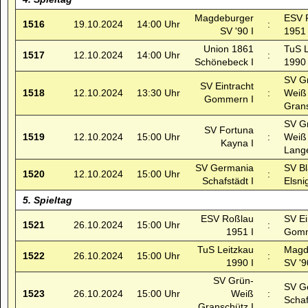
Magdeburger
ESV 
1516
19.10.2024
14:00 Uhr
:
SV '90 I
1951 
Union 1861
TuS L
1517
12.10.2024
14:00 Uhr
:
Schönebeck I
1990 
SV G
SV Eintracht
1518
12.10.2024
13:30 Uhr
:
Weiß
Gommern I
Grans
SV G
SV Fortuna
1519
12.10.2024
15:00 Uhr
:
Weiß
Kayna I
Lange
SV Germania
SV B
1520
12.10.2024
15:00 Uhr
:
Schafstädt I
Elsni
5. Spieltag
ESV Roßlau
SV Ei
1521
26.10.2024
15:00 Uhr
:
1951 I
Gomm
TuS Leitzkau
Magd
1522
26.10.2024
15:00 Uhr
:
1990 I
SV '9
SV Grün-
SV G
1523
26.10.2024
15:00 Uhr
Weiß
:
Schaf
Granschütz I