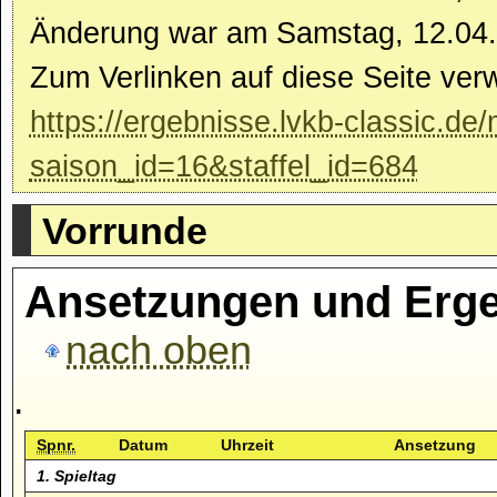
Änderung war am Samstag, 12.04.
Zum Verlinken auf diese Seite ver
https://ergebnisse.lvkb-classic.de
saison_id=16&staffel_id=684
Vorrunde
Ansetzungen und Erge
nach oben
.
Spnr.
Datum
Uhrzeit
Ansetzung
1. Spieltag