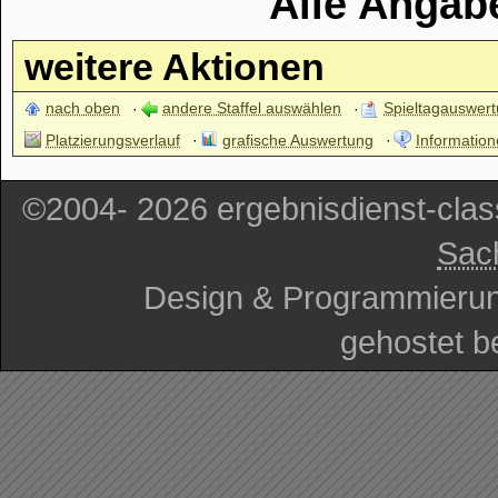
Alle Angab
weitere Aktionen
nach oben
andere Staffel auswählen
Spieltagauswer
Platzierungsverlauf
grafische Auswertung
Information
©2004- 2026 ergebnisdienst-cla
Sac
Design & Programmieru
gehostet b