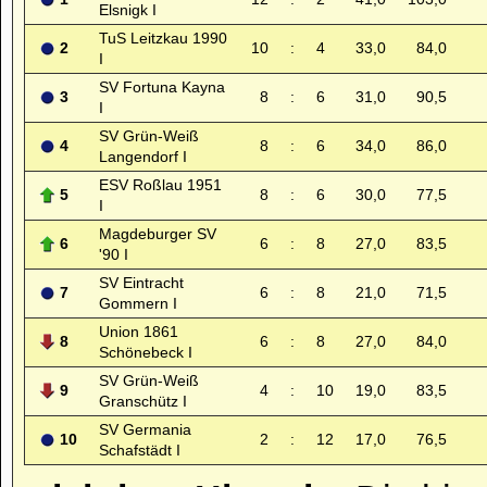
Elsnigk I
TuS Leitzkau 1990
2
10
:
4
33,0
84,0
I
SV Fortuna Kayna
3
8
:
6
31,0
90,5
I
SV Grün-Weiß
4
8
:
6
34,0
86,0
Langendorf I
ESV Roßlau 1951
5
8
:
6
30,0
77,5
I
Magdeburger SV
6
6
:
8
27,0
83,5
'90 I
SV Eintracht
7
6
:
8
21,0
71,5
Gommern I
Union 1861
8
6
:
8
27,0
84,0
Schönebeck I
SV Grün-Weiß
9
4
:
10
19,0
83,5
Granschütz I
SV Germania
10
2
:
12
17,0
76,5
Schafstädt I