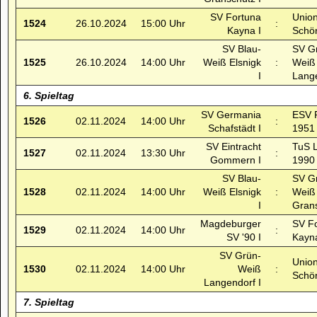
SV Fortuna
Unio
1524
26.10.2024
15:00 Uhr
:
Kayna I
Schö
SV Blau-
SV G
1525
26.10.2024
14:00 Uhr
Weiß Elsnigk
:
Weiß
I
Lange
6. Spieltag
SV Germania
ESV 
1526
02.11.2024
14:00 Uhr
:
Schafstädt I
1951 
SV Eintracht
TuS L
1527
02.11.2024
13:30 Uhr
:
Gommern I
1990 
SV Blau-
SV G
1528
02.11.2024
14:00 Uhr
Weiß Elsnigk
:
Weiß
I
Grans
Magdeburger
SV F
1529
02.11.2024
14:00 Uhr
:
SV '90 I
Kayna
SV Grün-
Unio
1530
02.11.2024
14:00 Uhr
Weiß
:
Schö
Langendorf I
7. Spieltag