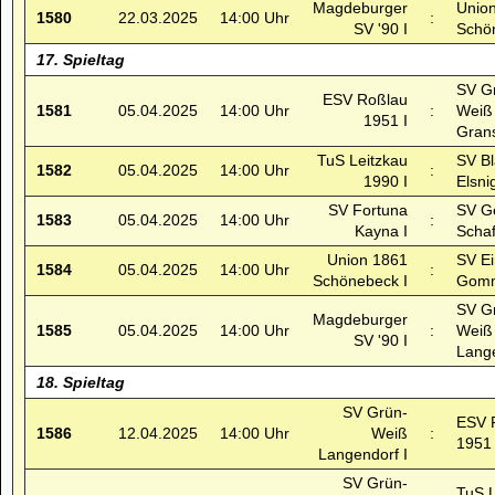
Magdeburger
Unio
1580
22.03.2025
14:00 Uhr
:
SV '90 I
Schö
17. Spieltag
SV G
ESV Roßlau
1581
05.04.2025
14:00 Uhr
:
Weiß
1951 I
Grans
TuS Leitzkau
SV B
1582
05.04.2025
14:00 Uhr
:
1990 I
Elsni
SV Fortuna
SV G
1583
05.04.2025
14:00 Uhr
:
Kayna I
Schaf
Union 1861
SV Ei
1584
05.04.2025
14:00 Uhr
:
Schönebeck I
Gomm
SV G
Magdeburger
1585
05.04.2025
14:00 Uhr
:
Weiß
SV '90 I
Lange
18. Spieltag
SV Grün-
ESV 
1586
12.04.2025
14:00 Uhr
Weiß
:
1951 
Langendorf I
SV Grün-
TuS L