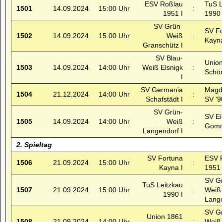
ESV Roßlau
TuS L
1501
14.09.2024
15:00 Uhr
:
1951 I
1990 
SV Grün-
SV F
1502
14.09.2024
15:00 Uhr
Weiß
:
Kayna
Granschütz I
SV Blau-
Unio
1503
14.09.2024
14:00 Uhr
Weiß Elsnigk
:
Schö
I
SV Germania
Magd
1504
21.12.2024
14:00 Uhr
:
Schafstädt I
SV '9
SV Grün-
SV Ei
1505
14.09.2024
14:00 Uhr
Weiß
:
Gomm
Langendorf I
2. Spieltag
SV Fortuna
ESV 
1506
21.09.2024
15:00 Uhr
:
Kayna I
1951 
SV G
TuS Leitzkau
1507
21.09.2024
15:00 Uhr
:
Weiß
1990 I
Lange
SV G
Union 1861
1508
21.09.2024
14:00 Uhr
:
Weiß