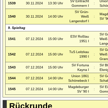
SV Eintracht
Unio
1539
30.11.2024
13:30 Uhr
:
Gommern I
Schö
SV Grün-
Magd
1540
30.11.2024
14:00 Uhr
Weiß
:
SV '9
Langendorf I
9. Spieltag
SV G
ESV Roßlau
1541
07.12.2024
15:00 Uhr
:
Weiß
1951 I
Lange
SV G
TuS Leitzkau
1542
07.12.2024
15:00 Uhr
:
Weiß
1990 I
Grans
SV Fortuna
SV B
1543
07.12.2024
15:00 Uhr
:
Kayna I
Elsni
Union 1861
SV G
1544
07.12.2024
14:00 Uhr
:
Schönebeck I
Schaf
Magdeburger
SV Ei
1545
07.12.2024
14:00 Uhr
:
SV '90 I
Gomm
Rückrunde