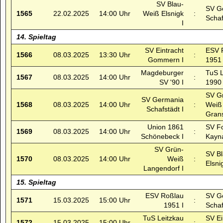
SV Blau-
SV G
1565
22.02.2025
14:00 Uhr
Weiß Elsnigk
:
Schaf
I
14. Spieltag
SV Eintracht
ESV 
1566
08.03.2025
13:30 Uhr
:
Gommern I
1951 
Magdeburger
TuS L
1567
08.03.2025
14:00 Uhr
:
SV '90 I
1990 
SV G
SV Germania
1568
08.03.2025
14:00 Uhr
:
Weiß
Schafstädt I
Grans
Union 1861
SV F
1569
08.03.2025
14:00 Uhr
:
Schönebeck I
Kayna
SV Grün-
SV B
1570
08.03.2025
14:00 Uhr
Weiß
:
Elsni
Langendorf I
15. Spieltag
ESV Roßlau
SV G
1571
15.03.2025
15:00 Uhr
:
1951 I
Schaf
TuS Leitzkau
SV Ei
1572
15.03.2025
15:00 Uhr
: