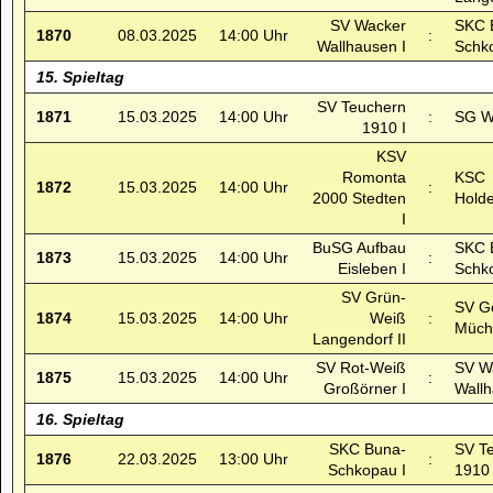
SV Wacker
SKC 
1870
08.03.2025
14:00 Uhr
:
Wallhausen I
Schk
15. Spieltag
SV Teuchern
1871
15.03.2025
14:00 Uhr
:
SG Wä
1910 I
KSV
Romonta
KSC
1872
15.03.2025
14:00 Uhr
:
2000 Stedten
Holde
I
BuSG Aufbau
SKC 
1873
15.03.2025
14:00 Uhr
:
Eisleben I
Schk
SV Grün-
SV Ge
1874
15.03.2025
14:00 Uhr
Weiß
:
Müche
Langendorf II
SV Rot-Weiß
SV W
1875
15.03.2025
14:00 Uhr
:
Großörner I
Wallh
16. Spieltag
SKC Buna-
SV T
1876
22.03.2025
13:00 Uhr
:
Schkopau I
1910 