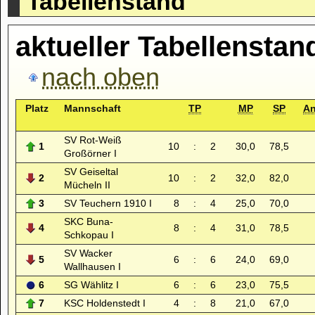
Tabellenstand
aktueller Tabellenstan
nach oben
Platz
Mannschaft
TP
MP
SP
A
SV Rot-Weiß
1
10
:
2
30,0
78,5
Großörner I
SV Geiseltal
2
10
:
2
32,0
82,0
Mücheln II
3
SV Teuchern 1910 I
8
:
4
25,0
70,0
SKC Buna-
4
8
:
4
31,0
78,5
Schkopau I
SV Wacker
5
6
:
6
24,0
69,0
Wallhausen I
6
SG Wählitz I
6
:
6
23,0
75,5
7
KSC Holdenstedt I
4
:
8
21,0
67,0