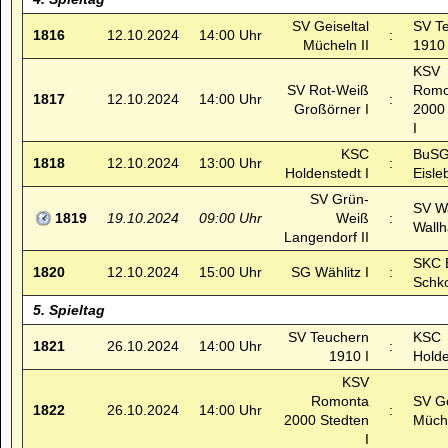
SV Geiseltal
SV T
1816
12.10.2024
14:00 Uhr
:
Mücheln II
1910 
KSV
SV Rot-Weiß
Romo
1817
12.10.2024
14:00 Uhr
:
Großörner I
2000
I
KSC
BuSG
1818
12.10.2024
13:00 Uhr
:
Holdenstedt I
Eisle
SV Grün-
SV W
1819
19.10.2024
09:00 Uhr
Weiß
:
Wallh
Langendorf II
SKC 
1820
12.10.2024
15:00 Uhr
SG Wählitz I
:
Schk
5. Spieltag
SV Teuchern
KSC
1821
26.10.2024
14:00 Uhr
:
1910 I
Holde
KSV
Romonta
SV Ge
1822
26.10.2024
14:00 Uhr
:
2000 Stedten
Müche
I