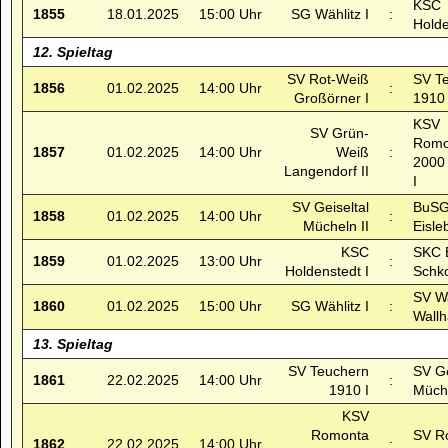
KSC
1855
18.01.2025
15:00 Uhr
SG Wählitz I
:
Holde
12. Spieltag
SV Rot-Weiß
SV T
1856
01.02.2025
14:00 Uhr
:
Großörner I
1910 
KSV
SV Grün-
Romo
1857
01.02.2025
14:00 Uhr
Weiß
:
2000
Langendorf II
I
SV Geiseltal
BuSG
1858
01.02.2025
14:00 Uhr
:
Mücheln II
Eisle
KSC
SKC 
1859
01.02.2025
13:00 Uhr
:
Holdenstedt I
Schk
SV W
1860
01.02.2025
15:00 Uhr
SG Wählitz I
:
Wallh
13. Spieltag
SV Teuchern
SV Ge
1861
22.02.2025
14:00 Uhr
:
1910 I
Müche
KSV
Romonta
SV R
1862
22.02.2025
14:00 Uhr
: