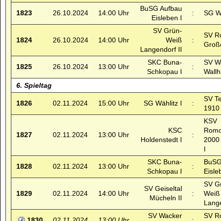
BuSG Aufbau
1823
26.10.2024
14:00 Uhr
:
SG Wä
Eisleben I
SV Grün-
SV R
1824
26.10.2024
14:00 Uhr
Weiß
:
Großö
Langendorf II
SKC Buna-
SV W
1825
26.10.2024
13:00 Uhr
:
Schkopau I
Wallh
6. Spieltag
SV T
1826
02.11.2024
15:00 Uhr
SG Wählitz I
:
1910 
KSV
KSC
Romo
1827
02.11.2024
13:00 Uhr
:
Holdenstedt I
2000
I
SKC Buna-
BuSG
1828
02.11.2024
13:00 Uhr
:
Schkopau I
Eisle
SV G
SV Geiseltal
1829
02.11.2024
14:00 Uhr
:
Weiß
Mücheln II
Lange
SV Wacker
SV R
1830
02.11.2024
13:00 Uhr
: