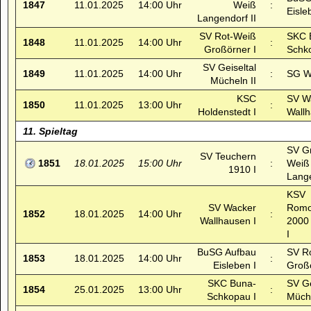
1847
11.01.2025
14:00 Uhr
Weiß
:
Eisle
Langendorf II
SV Rot-Weiß
SKC 
1848
11.01.2025
14:00 Uhr
:
Großörner I
Schk
SV Geiseltal
1849
11.01.2025
14:00 Uhr
:
SG Wä
Mücheln II
KSC
SV W
1850
11.01.2025
13:00 Uhr
:
Holdenstedt I
Wallh
11. Spieltag
SV G
SV Teuchern
1851
18.01.2025
15:00 Uhr
:
Weiß
1910 I
Lange
KSV
SV Wacker
Romo
1852
18.01.2025
14:00 Uhr
:
Wallhausen I
2000
I
BuSG Aufbau
SV R
1853
18.01.2025
14:00 Uhr
:
Eisleben I
Großö
SKC Buna-
SV Ge
1854
25.01.2025
13:00 Uhr
:
Schkopau I
Müche