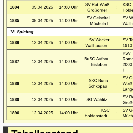
SV Rot-Weiß
KSC
1884
05.04.2025
14:00 Uhr
:
Großörner I
Holde
SV Geiseltal
SV W
1885
05.04.2025
14:00 Uhr
:
Mücheln II
Wallh
18. Spieltag
SV Wacker
SV T
1886
12.04.2025
14:00 Uhr
:
Wallhausen I
1910 
KSV
BuSG Aufbau
Romo
1887
12.04.2025
14:00 Uhr
:
Eisleben I
2000
I
SV G
SKC Buna-
1888
12.04.2025
14:00 Uhr
:
Weiß
Schkopau I
Lange
SV R
1889
12.04.2025
14:00 Uhr
SG Wählitz I
:
Großö
KSC
SV Ge
1890
12.04.2025
14:00 Uhr
:
Holdenstedt I
Müche