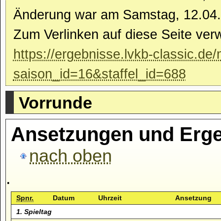
Änderung war am Samstag, 12.04.
Zum Verlinken auf diese Seite ver
https://ergebnisse.lvkb-classic.de
saison_id=16&staffel_id=688
Vorrunde
Ansetzungen und Erge
nach oben
.
Spnr.
Datum
Uhrzeit
Ansetzung
1. Spieltag