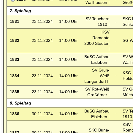
Wallhausen I
Großö
7. Spieltag
SV Teuchern
SKC 
1831
23.11.2024
14:00 Uhr
:
1910 I
Schk
KSV
Romonta
1832
23.11.2024
14:00 Uhr
:
SG Wä
2000 Stedten
I
BuSG Aufbau
SV W
1833
23.11.2024
14:00 Uhr
:
Eisleben I
Wallh
SV Grün-
KSC
1834
23.11.2024
14:00 Uhr
Weiß
:
Holde
Langendorf II
SV Rot-Weiß
SV Ge
1835
23.11.2024
14:00 Uhr
:
Großörner I
Müche
8. Spieltag
BuSG Aufbau
SV T
1836
30.11.2024
14:00 Uhr
:
Eisleben I
1910 
KSV
SKC Buna-
Romo
1837
30.11.2024
13:00 Uhr
: