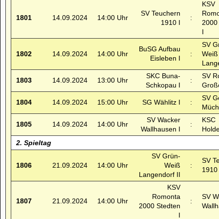
KSV
SV Teuchern
Romo
1801
14.09.2024
14:00 Uhr
:
1910 I
2000
I
SV G
BuSG Aufbau
1802
14.09.2024
14:00 Uhr
:
Weiß
Eisleben I
Lange
SKC Buna-
SV R
1803
14.09.2024
13:00 Uhr
:
Schkopau I
Großö
SV Ge
1804
14.09.2024
15:00 Uhr
SG Wählitz I
:
Müche
SV Wacker
KSC
1805
14.09.2024
14:00 Uhr
:
Wallhausen I
Holde
2. Spieltag
SV Grün-
SV T
1806
21.09.2024
14:00 Uhr
Weiß
:
1910 
Langendorf II
KSV
Romonta
SV W
1807
21.09.2024
14:00 Uhr
:
2000 Stedten
Wallh
I