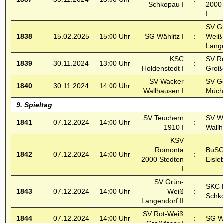
Schkopau I
2000
I
SV G
1838
15.02.2025
15:00 Uhr
SG Wählitz I
:
Weiß
Lange
KSC
SV R
1839
30.11.2024
13:00 Uhr
:
Holdenstedt I
Großö
SV Wacker
SV Ge
1840
30.11.2024
14:00 Uhr
:
Wallhausen I
Müche
9. Spieltag
SV Teuchern
SV W
1841
07.12.2024
14:00 Uhr
:
1910 I
Wallh
KSV
Romonta
BuSG
1842
07.12.2024
14:00 Uhr
:
2000 Stedten
Eisle
I
SV Grün-
SKC 
1843
07.12.2024
14:00 Uhr
Weiß
:
Schk
Langendorf II
SV Rot-Weiß
1844
07.12.2024
14:00 Uhr
:
SG Wä