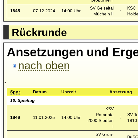
Großörner I
SV Geiseltal
KSC
1845
07.12.2024
14:00 Uhr
:
Mücheln II
Holde
Rückrunde
Ansetzungen und Erge
nach oben
.
Spnr.
Datum
Uhrzeit
Ansetzung
10. Spieltag
KSV
Romonta
SV T
1846
11.01.2025
14:00 Uhr
:
2000 Stedten
1910 
I
SV Grün-
BuSG