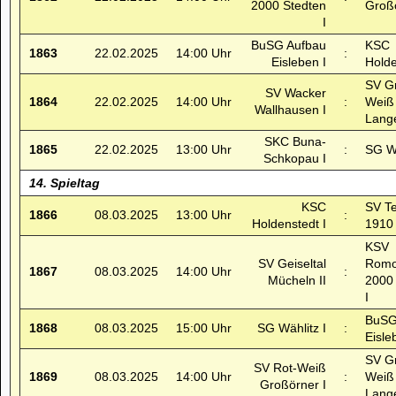
2000 Stedten
Großö
I
BuSG Aufbau
KSC
1863
22.02.2025
14:00 Uhr
:
Eisleben I
Holde
SV G
SV Wacker
1864
22.02.2025
14:00 Uhr
:
Weiß
Wallhausen I
Lange
SKC Buna-
1865
22.02.2025
13:00 Uhr
:
SG Wä
Schkopau I
14. Spieltag
KSC
SV T
1866
08.03.2025
13:00 Uhr
:
Holdenstedt I
1910 
KSV
SV Geiseltal
Romo
1867
08.03.2025
14:00 Uhr
:
Mücheln II
2000
I
BuSG
1868
08.03.2025
15:00 Uhr
SG Wählitz I
:
Eisle
SV G
SV Rot-Weiß
1869
08.03.2025
14:00 Uhr
:
Weiß
Großörner I
Lange