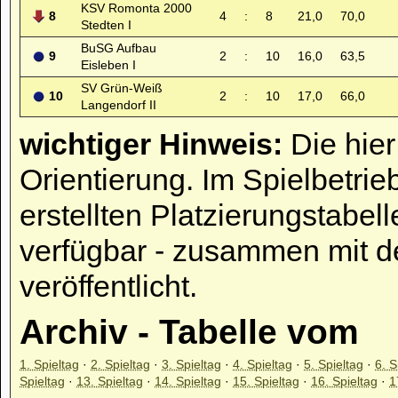
KSV Romonta 2000
8
4
:
8
21,0
70,0
Stedten I
BuSG Aufbau
9
2
:
10
16,0
63,5
Eisleben I
SV Grün-Weiß
10
2
:
10
17,0
66,0
Langendorf II
wichtiger Hinweis:
Die hier
Orientierung. Im Spielbetrie
erstellten Platzierungstabell
verfügbar - zusammen mit d
veröffentlicht.
Archiv - Tabelle vom
1. Spieltag
·
2. Spieltag
·
3. Spieltag
·
4. Spieltag
·
5. Spieltag
·
6. S
Spieltag
·
13. Spieltag
·
14. Spieltag
·
15. Spieltag
·
16. Spieltag
·
1