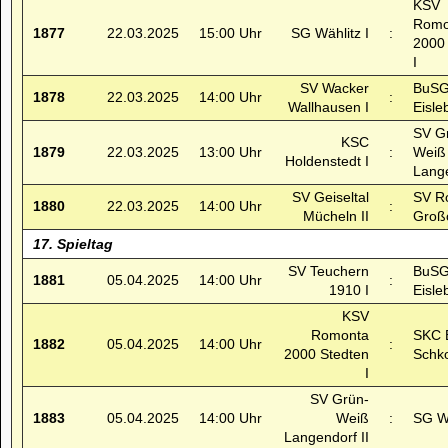
KSV
Romo
1877
22.03.2025
15:00 Uhr
SG Wählitz I
:
2000
I
SV Wacker
BuSG
1878
22.03.2025
14:00 Uhr
:
Wallhausen I
Eisle
SV G
KSC
1879
22.03.2025
13:00 Uhr
:
Weiß
Holdenstedt I
Lange
SV Geiseltal
SV R
1880
22.03.2025
14:00 Uhr
:
Mücheln II
Großö
17. Spieltag
SV Teuchern
BuSG
1881
05.04.2025
14:00 Uhr
:
1910 I
Eisle
KSV
Romonta
SKC 
1882
05.04.2025
14:00 Uhr
:
2000 Stedten
Schk
I
SV Grün-
1883
05.04.2025
14:00 Uhr
Weiß
:
SG Wä
Langendorf II