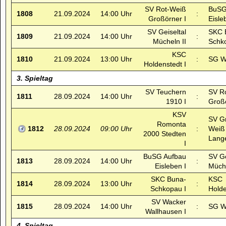
SV Rot-Weiß
BuSG
1808
21.09.2024
14:00 Uhr
:
Großörner I
Eisle
SV Geiseltal
SKC 
1809
21.09.2024
14:00 Uhr
:
Mücheln II
Schk
KSC
1810
21.09.2024
13:00 Uhr
:
SG Wä
Holdenstedt I
3. Spieltag
SV Teuchern
SV R
1811
28.09.2024
14:00 Uhr
:
1910 I
Großö
KSV
SV G
Romonta
1812
28.09.2024
09:00 Uhr
:
Weiß
2000 Stedten
Lange
I
BuSG Aufbau
SV Ge
1813
28.09.2024
14:00 Uhr
:
Eisleben I
Müche
SKC Buna-
KSC
1814
28.09.2024
13:00 Uhr
:
Schkopau I
Holde
SV Wacker
1815
28.09.2024
14:00 Uhr
:
SG Wä
Wallhausen I
4. Spieltag