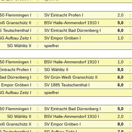
50 Flemmingen I
:
SV Eintracht Profen I
2,0
:
iß Granschütz II
:
BSV Halle-Ammendorf 1910 I
5,0
:
 Teutschenthal I
:
SV Eintracht Bad Dürrenberg I
6,0
:
SG Aufbau Zeitz I
:
SV Empor Gröben I
1,0
:
SG Wählitz II
:
spielfrei
50 Flemmingen I
:
BSV Halle-Ammendorf 1910 I
1,0
:
intracht Profen I
:
SG Wählitz II
8,0
:
 Bad Dürrenberg I
:
SV Grün-Weiß Granschütz II
6,0
:
 Empor Gröben I
:
SV 1885 Teutschenthal I
6,0
:
SG Aufbau Zeitz I
:
spielfrei
50 Flemmingen I
:
SV Eintracht Bad Dürrenberg I
5,0
:
SG Wählitz II
:
BSV Halle-Ammendorf 1910 I
2,0
:
iß Granschütz II
:
SV Empor Gröben I
8,0
:
 Teutschenthal I
:
SG Aufbau Zeitz I
7,0
: