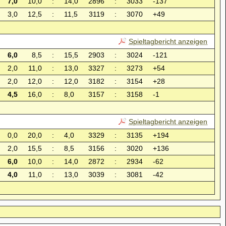
7,0
10,0
:
14,0
2896
:
3033
-137
3,0
12,5
:
11,5
3119
:
3070
+49
Spieltagbericht anzeigen
6,0
8,5
:
15,5
2903
:
3024
-121
2,0
11,0
:
13,0
3327
:
3273
+54
2,0
12,0
:
12,0
3182
:
3154
+28
4,5
16,0
:
8,0
3157
:
3158
-1
Spieltagbericht anzeigen
0,0
20,0
:
4,0
3329
:
3135
+194
2,0
15,5
:
8,5
3156
:
3020
+136
6,0
10,0
:
14,0
2872
:
2934
-62
4,0
11,0
:
13,0
3039
:
3081
-42