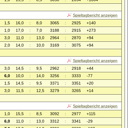
Spieltagbericht anzeigen
1,5
16,0
:
8,0
3065
:
2925
+140
1,0
17,0
:
7,0
3188
:
2915
+273
3,0
11,0
:
13,0
2964
:
2870
+94
2,0
14,0
:
10,0
3169
:
3075
+94
Spieltagbericht anzeigen
3,0
14,5
:
9,5
2962
:
2918
+44
6,0
10,0
:
14,0
3256
:
3333
-77
1,5
14,5
:
9,5
3371
:
3351
+20
3,0
11,5
:
12,5
3279
:
3265
+14
Spieltagbericht anzeigen
1,0
15,5
:
8,5
3092
:
2977
+115
6,0
11,0
:
13,0
3312
:
3341
-29