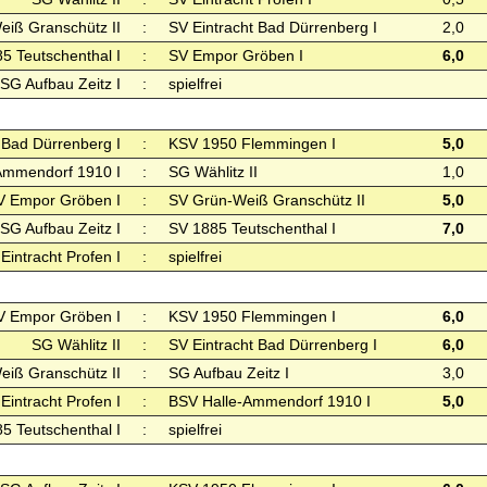
iß Granschütz II
:
SV Eintracht Bad Dürrenberg I
2,0
5 Teutschenthal I
:
SV Empor Gröben I
6,0
SG Aufbau Zeitz I
:
spielfrei
 Bad Dürrenberg I
:
KSV 1950 Flemmingen I
5,0
Ammendorf 1910 I
:
SG Wählitz II
1,0
V Empor Gröben I
:
SV Grün-Weiß Granschütz II
5,0
SG Aufbau Zeitz I
:
SV 1885 Teutschenthal I
7,0
Eintracht Profen I
:
spielfrei
V Empor Gröben I
:
KSV 1950 Flemmingen I
6,0
SG Wählitz II
:
SV Eintracht Bad Dürrenberg I
6,0
iß Granschütz II
:
SG Aufbau Zeitz I
3,0
Eintracht Profen I
:
BSV Halle-Ammendorf 1910 I
5,0
5 Teutschenthal I
:
spielfrei