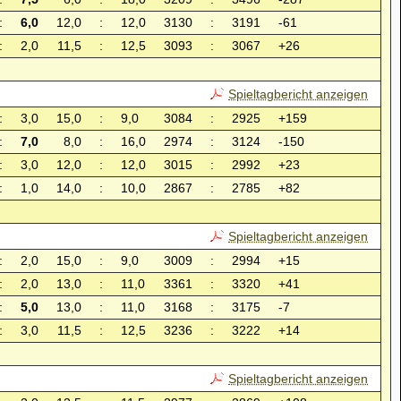
:
6,0
12,0
:
12,0
3130
:
3191
-61
:
2,0
11,5
:
12,5
3093
:
3067
+26
Spieltagbericht anzeigen
:
3,0
15,0
:
9,0
3084
:
2925
+159
:
7,0
8,0
:
16,0
2974
:
3124
-150
:
3,0
12,0
:
12,0
3015
:
2992
+23
:
1,0
14,0
:
10,0
2867
:
2785
+82
Spieltagbericht anzeigen
:
2,0
15,0
:
9,0
3009
:
2994
+15
:
2,0
13,0
:
11,0
3361
:
3320
+41
:
5,0
13,0
:
11,0
3168
:
3175
-7
:
3,0
11,5
:
12,5
3236
:
3222
+14
Spieltagbericht anzeigen