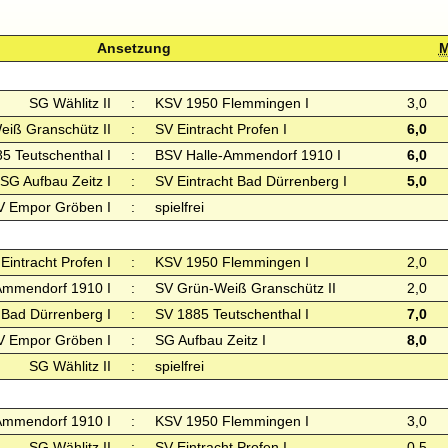
Ansetzung
SG Wählitz II
:
KSV 1950 Flemmingen I
3,0
iß Granschütz II
:
SV Eintracht Profen I
6,0
5 Teutschenthal I
:
BSV Halle-Ammendorf 1910 I
6,0
SG Aufbau Zeitz I
:
SV Eintracht Bad Dürrenberg I
5,0
V Empor Gröben I
:
spielfrei
Eintracht Profen I
:
KSV 1950 Flemmingen I
2,0
Ammendorf 1910 I
:
SV Grün-Weiß Granschütz II
2,0
 Bad Dürrenberg I
:
SV 1885 Teutschenthal I
7,0
V Empor Gröben I
:
SG Aufbau Zeitz I
8,0
SG Wählitz II
:
spielfrei
Ammendorf 1910 I
:
KSV 1950 Flemmingen I
3,0
SG Wählitz II
:
SV Eintracht Profen I
0,5