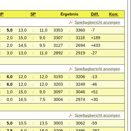
MP
SP
Ergebnis
Diff.
Korr.
Spieltagbericht anzeigen
:
5,0
13,0
:
11,0
3353
:
3360
-7
:
2,0
15,0
:
9,0
3307
:
3118
+189
:
2,0
14,5
:
9,5
3127
:
2694
+433
:
3,0
13,0
:
11,0
2892
:
2919
-27
Spieltagbericht anzeigen
:
6,0
12,0
:
12,0
3193
:
3206
-13
:
6,0
12,0
:
12,0
3203
:
3249
-46
:
1,0
15,0
:
9,0
3097
:
3046
+51
:
0,0
16,5
:
7,5
3004
:
2974
+30
Spieltagbericht anzeigen
:
5,0
10,5
:
13,5
3003
:
3062
-59
:
7,5
6,0
:
18,0
3209
:
3496
-287