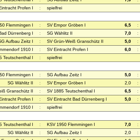
intracht Profen I
:
spielfrei
50 Flemmingen I
:
SV Empor Gröben I
6,5
:
 Bad Dürrenberg I
:
SG Wählitz II
7,0
:
SG Aufbau Zeitz I
:
SV Grün-Weiß Granschütz II
5,0
:
mmendorf 1910 I
:
SV Eintracht Profen I
6,0
:
 Teutschenthal I
:
spielfrei
50 Flemmingen I
:
SG Aufbau Zeitz I
5,0
:
SG Wählitz II
:
SV Empor Gröben I
2,0
:
iß Granschütz II
:
SV 1885 Teutschenthal I
6,5
:
intracht Profen I
:
SV Eintracht Bad Dürrenberg I
5,0
:
mmendorf 1910 I
:
spielfrei
 Teutschenthal I
:
KSV 1950 Flemmingen I
7,0
:
SG Wählitz II
:
SG Aufbau Zeitz I
2,0
: