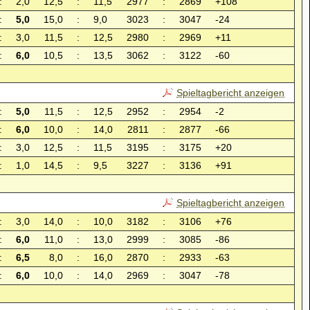
:
2,0
12,5
:
11,5
2977
:
2869
+108
:
5,0
15,0
:
9,0
3023
:
3047
-24
:
3,0
11,5
:
12,5
2980
:
2969
+11
:
6,0
10,5
:
13,5
3062
:
3122
-60
Spieltagbericht anzeigen
:
5,0
11,5
:
12,5
2952
:
2954
-2
:
6,0
10,0
:
14,0
2811
:
2877
-66
:
3,0
12,5
:
11,5
3195
:
3175
+20
:
1,0
14,5
:
9,5
3227
:
3136
+91
Spieltagbericht anzeigen
:
3,0
14,0
:
10,0
3182
:
3106
+76
:
6,0
11,0
:
13,0
2999
:
3085
-86
:
6,5
8,0
:
16,0
2870
:
2933
-63
:
6,0
10,0
:
14,0
2969
:
3047
-78