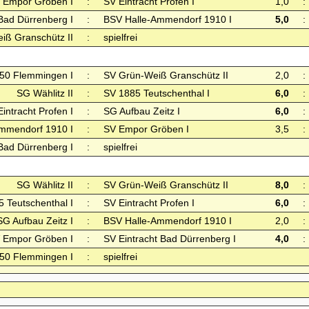
 Empor Gröben I
:
SV Eintracht Profen I
1,0
:
 Bad Dürrenberg I
:
BSV Halle-Ammendorf 1910 I
5,0
:
iß Granschütz II
:
spielfrei
50 Flemmingen I
:
SV Grün-Weiß Granschütz II
2,0
:
SG Wählitz II
:
SV 1885 Teutschenthal I
6,0
:
intracht Profen I
:
SG Aufbau Zeitz I
6,0
:
mmendorf 1910 I
:
SV Empor Gröben I
3,5
:
 Bad Dürrenberg I
:
spielfrei
SG Wählitz II
:
SV Grün-Weiß Granschütz II
8,0
:
 Teutschenthal I
:
SV Eintracht Profen I
6,0
:
SG Aufbau Zeitz I
:
BSV Halle-Ammendorf 1910 I
2,0
:
 Empor Gröben I
:
SV Eintracht Bad Dürrenberg I
4,0
:
50 Flemmingen I
:
spielfrei