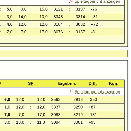
Spieltagbericht anzeigen
:
5,0
9,0
:
15,0
3121
:
3197
-76
:
3,0
14,0
:
10,0
3345
:
3314
+31
:
4,0
12,0
:
12,0
3104
:
3032
+72
:
7,0
7,0
:
17,0
3076
:
3157
-81
P
SP
Ergebnis
Diff.
Korr.
Spieltagbericht anzeigen
6,0
12,0
:
12,0
2563
:
2913
-350
1,0
12,0
:
12,0
3337
:
3250
+87
7,0
7,0
:
17,0
3088
:
3219
-131
3,0
13,0
:
11,0
3094
:
3001
+93