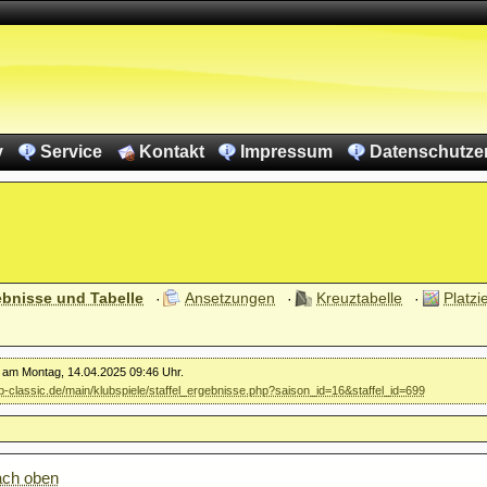
v
Service
Kontakt
Impressum
Datenschutze
ebnisse und Tabelle
Ansetzungen
Kreuztabelle
Platzi
r am Montag, 14.04.2025 09:46 Uhr.
kb-classic.de/main/klubspiele/staffel_ergebnisse.php?saison_id=16&staffel_id=699
ach oben