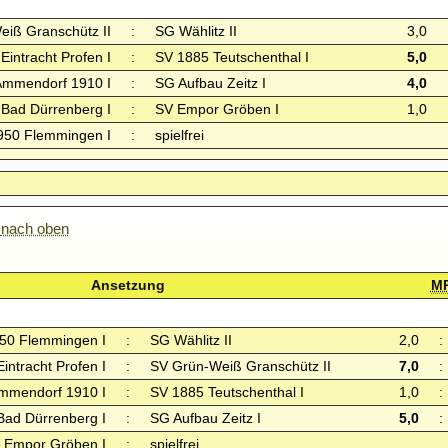
iß Granschütz II
:
SG Wählitz II
3,0
Eintracht Profen I
:
SV 1885 Teutschenthal I
5,0
Ammendorf 1910 I
:
SG Aufbau Zeitz I
4,0
 Bad Dürrenberg I
:
SV Empor Gröben I
1,0
950 Flemmingen I
:
spielfrei
nach oben
Ansetzung
M
50 Flemmingen I
:
SG Wählitz II
2,0
:
intracht Profen I
:
SV Grün-Weiß Granschütz II
7,0
:
mmendorf 1910 I
:
SV 1885 Teutschenthal I
1,0
:
 Bad Dürrenberg I
:
SG Aufbau Zeitz I
5,0
:
 Empor Gröben I
:
spielfrei