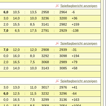
Spieltagbericht anzeigen
6,0
10,5
:
13,5
2958
:
2964
-6
3,0
14,0
:
10,0
3236
:
3200
+36
2,0
15,5
:
8,5
3141
:
2982
+159
7,0
6,5
:
17,5
2791
:
2929
-138
Spieltagbericht anzeigen
7,0
12,0
:
12,0
2908
:
2939
-31
0,0
16,0
:
8,0
3292
:
3098
+194
2,0
16,5
:
7,5
3068
:
2989
+79
2,0
14,0
:
10,0
3143
:
3085
+58
Spieltagbericht anzeigen
3,0
13,0
:
11,0
3017
:
2976
+41
6,0
12,5
:
11,5
3232
:
3296
-64
0,0
16,5
:
7,5
3299
:
3136
+163
1,0
15,5
:
8,5
3058
:
2054
+1004