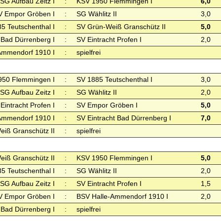
SG Aufbau Zeitz I
:
KSV 1950 Flemmingen I
6,0
V Empor Gröben I
:
SG Wählitz II
3,0
5 Teutschenthal I
:
SV Grün-Weiß Granschütz II
5,0
 Bad Dürrenberg I
:
SV Eintracht Profen I
2,0
Ammendorf 1910 I
:
spielfrei
950 Flemmingen I
:
SV 1885 Teutschenthal I
3,0
SG Aufbau Zeitz I
:
SG Wählitz II
2,0
Eintracht Profen I
:
SV Empor Gröben I
5,0
Ammendorf 1910 I
:
SV Eintracht Bad Dürrenberg I
7,0
iß Granschütz II
:
spielfrei
iß Granschütz II
:
KSV 1950 Flemmingen I
5,0
5 Teutschenthal I
:
SG Wählitz II
2,0
SG Aufbau Zeitz I
:
SV Eintracht Profen I
1,5
V Empor Gröben I
:
BSV Halle-Ammendorf 1910 I
2,0
 Bad Dürrenberg I
:
spielfrei