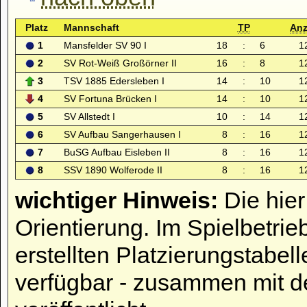
Platz
Mannschaft
TP
An
1
Mansfelder SV 90 I
18
:
6
1
2
SV Rot-Weiß Großörner II
16
:
8
1
3
TSV 1885 Edersleben I
14
:
10
1
4
SV Fortuna Brücken I
14
:
10
1
5
SV Allstedt I
10
:
14
1
6
SV Aufbau Sangerhausen I
8
:
16
1
7
BuSG Aufbau Eisleben II
8
:
16
1
8
SSV 1890 Wolferode II
8
:
16
1
wichtiger Hinweis:
Die hier
Orientierung. Im Spielbetrie
erstellten Platzierungstabell
verfügbar - zusammen mit d