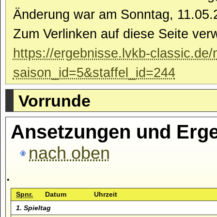
Änderung war am Sonntag, 11.05.
Zum Verlinken auf diese Seite ver
https://ergebnisse.lvkb-classic.de
saison_id=5&staffel_id=244
Vorrunde
Ansetzungen und Erge
nach oben
.
Spnr.
Datum
Uhrzeit
1. Spieltag