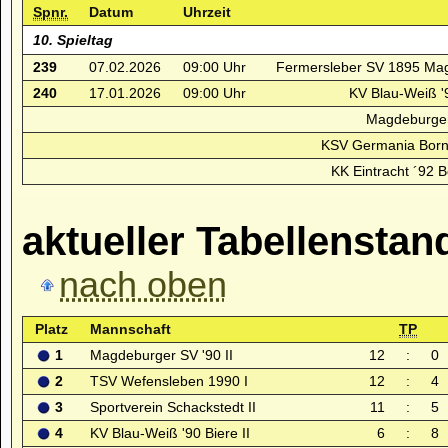
Spnr.
Datum
Uhrzeit
10. Spieltag
239
07.02.2026
09:00 Uhr
Fermersleber SV 1895 Mag
240
17.01.2026
09:00 Uhr
KV Blau-Weiß '9
Magdeburger 
KSV Germania Borne
KK Eintracht ´92 B
aktueller Tabellenstan
nach oben
Platz
Mannschaft
TP
1
Magdeburger SV '90 II
12
:
0
2
TSV Wefensleben 1990 I
12
:
4
3
Sportverein Schackstedt II
11
:
5
4
KV Blau-Weiß '90 Biere II
6
:
8