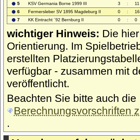
5
KSV Germania Borne 1999 III
3
:
11
6
Fermersleber SV 1895 Magdeburg II
0
:
16
7
KK Eintracht ´92 Bernburg II
0
:
0
wichtiger Hinweis:
Die hier
Orientierung. Im Spielbetrie
erstellten Platzierungstabell
verfügbar - zusammen mit d
veröffentlicht.
Beachten Sie bitte auch die
Berechnungsvorschriften zu
.