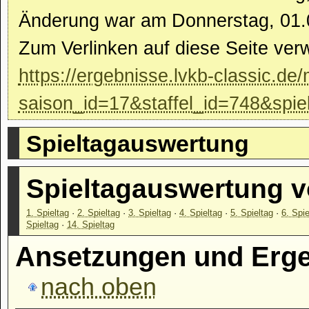
Änderung war am Donnerstag, 01.
Zum Verlinken auf diese Seite ver
https://ergebnisse.lvkb-classic.de/
saison_id=17&staffel_id=748&spie
Spieltagauswertung
Spieltagauswertung 
1. Spieltag
·
2. Spieltag
·
3. Spieltag
·
4. Spieltag
·
5. Spieltag
·
6. Spie
Spieltag
·
14. Spieltag
Ansetzungen und Ergeb
nach oben