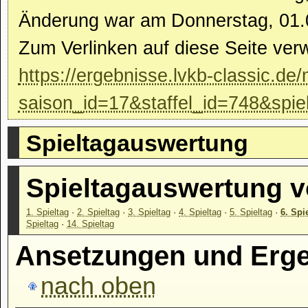
Änderung war am Donnerstag, 01.
Zum Verlinken auf diese Seite ver
https://ergebnisse.lvkb-classic.de/
saison_id=17&staffel_id=748&spie
Spieltagauswertung
Spieltagauswertung 
1. Spieltag
·
2. Spieltag
·
3. Spieltag
·
4. Spieltag
·
5. Spieltag
·
6. Spi
Spieltag
·
14. Spieltag
Ansetzungen und Ergeb
nach oben