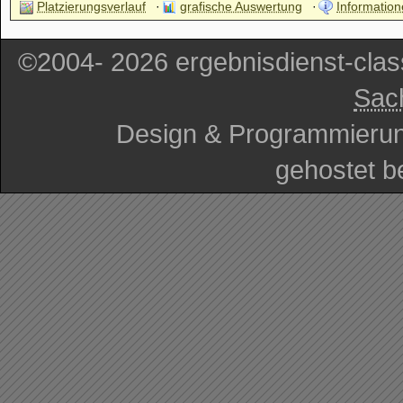
Platzierungsverlauf
grafische Auswertung
Information
©2004- 2026 ergebnisdienst-cla
Sac
Design & Programmieru
gehostet b