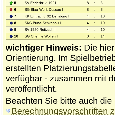
5
SV Edderitz v. 1921 I
8
:
6
6
SG Blau-Weiß Dessau I
8
:
6
7
KK Eintracht ´92 Bernburg I
4
:
10
8
SKC Buna-Schkopau I
4
:
10
9
SV 1920 Roitzsch I
4
:
10
10
SG Chemie Wolfen I
0
:
14
wichtiger Hinweis:
Die hier
Orientierung. Im Spielbetrie
erstellten Platzierungstabell
verfügbar - zusammen mit d
veröffentlicht.
Beachten Sie bitte auch die
Berechnungsvorschriften zu