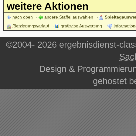
weitere Aktionen
nach oben
andere Staffel auswählen
Spieltagauswe
Platzierungsverlauf
grafische Auswertung
Information
©2004- 2026 ergebnisdienst-cla
Sac
Design & Programmieru
gehostet b