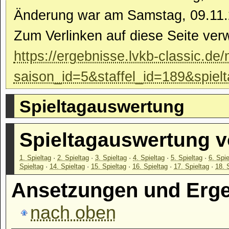
Änderung war am Samstag, 09.11.
Zum Verlinken auf diese Seite ver
https://ergebnisse.lvkb-classic.de/
saison_id=5&staffel_id=189&spiel
Spieltagauswertung
Spieltagauswertung 
1. Spieltag
·
2. Spieltag
·
3. Spieltag
·
4. Spieltag
·
5. Spieltag
·
6. Spie
Spieltag
·
14. Spieltag
·
15. Spieltag
·
16. Spieltag
·
17. Spieltag
·
18. 
Ansetzungen und Ergeb
nach oben