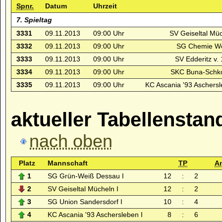
Spnr.
Datum
Uhrzeit
7. Spieltag
3331
09.11.2013
09:00 Uhr
SV Geiseltal Müc
3332
09.11.2013
09:00 Uhr
SG Chemie Wo
3333
09.11.2013
09:00 Uhr
SV Edderitz v. 
3334
09.11.2013
09:00 Uhr
SKC Buna-Schko
3335
09.11.2013
09:00 Uhr
KC Ascania '93 Aschersl
aktueller Tabellenstan
nach oben
Platz
Mannschaft
TP
A
1
SG Grün-Weiß Dessau I
12
:
2
2
SV Geiseltal Mücheln I
12
:
2
3
SG Union Sandersdorf I
10
:
4
4
KC Ascania '93 Aschersleben I
8
:
6