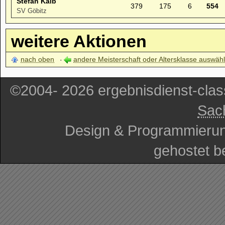
Stefan Kalb
379
175
6
554
SV Göbitz
weitere Aktionen
nach oben
andere Meisterschaft oder Altersklasse auswäh
©2004- 2026 ergebnisdienst-cla
Sac
Design & Programmieru
gehostet b