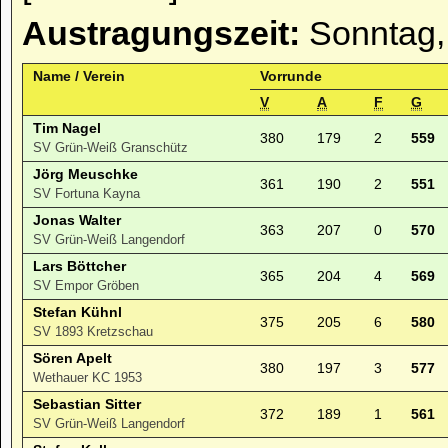
Austragungszeit:
Sonntag,
Name / Verein
Vorrunde
V
A
F
G
Tim Nagel
380
179
2
559
SV Grün-Weiß Granschütz
Jörg Meuschke
361
190
2
551
SV Fortuna Kayna
Jonas Walter
363
207
0
570
SV Grün-Weiß Langendorf
Lars Böttcher
365
204
4
569
SV Empor Gröben
Stefan Kühnl
375
205
6
580
SV 1893 Kretzschau
Sören Apelt
380
197
3
577
Wethauer KC 1953
Sebastian Sitter
372
189
1
561
SV Grün-Weiß Langendorf