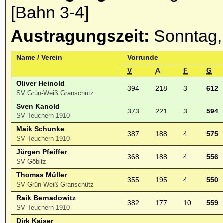
[Bahn 3-4]
Austragungszeit:
Sonntag,
Name / Verein
Vorrunde
V
A
F
G
Oliver Heinold
394
218
3
612
SV Grün-Weiß Granschütz
Sven Kanold
373
221
3
594
SV Teuchern 1910
Maik Schunke
387
188
4
575
SV Teuchern 1910
Jürgen Pfeiffer
368
188
4
556
SV Göbitz
Thomas Müller
355
195
4
550
SV Grün-Weiß Granschütz
Raik Bernadowitz
382
177
10
559
SV Teuchern 1910
Dirk Kaiser