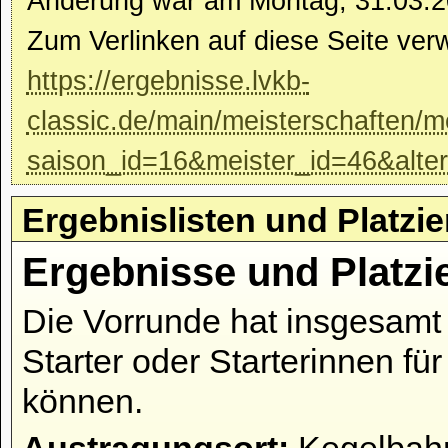
Änderung war am Montag, 31.03.2
Zum Verlinken auf diese Seite ver
https://ergebnisse.lvkb-
classic.de/main/meisterschaften/m
saison_id=16&meister_id=46&alte
Ergebnislisten und Platzi
Ergebnisse und Platzi
Die Vorrunde hat insgesamt 
Starter oder Starterinnen fü
können.