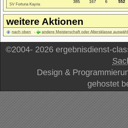
385
167
6
552
SV Fortuna Kayna
weitere Aktionen
nach oben
andere Meisterschaft oder Altersklasse auswäh
©2004- 2026 ergebnisdienst-cla
Sac
Design & Programmieru
gehostet b