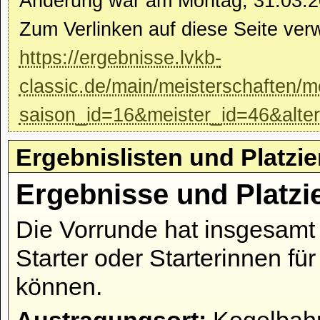
Änderung war am Montag, 31.03.2
Zum Verlinken auf diese Seite ver
https://ergebnisse.lvkb-
classic.de/main/meisterschaften/m
saison_id=16&meister_id=46&alte
Ergebnislisten und Platzi
Ergebnisse und Platzi
Die Vorrunde hat insgesamt 
Starter oder Starterinnen fü
können.