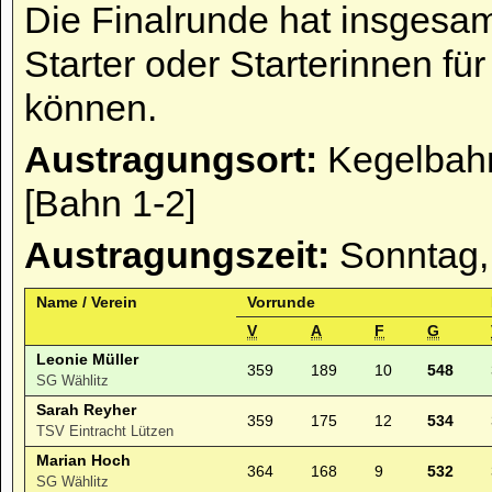
Die Finalrunde hat insgesam
Starter oder Starterinnen fü
können.
Austragungsort:
Kegelbahn
[Bahn 1-2]
Austragungszeit:
Sonntag,
Name / Verein
Vorrunde
V
A
F
G
Leonie Müller
359
189
10
548
SG Wählitz
Sarah Reyher
359
175
12
534
TSV Eintracht Lützen
Marian Hoch
364
168
9
532
SG Wählitz