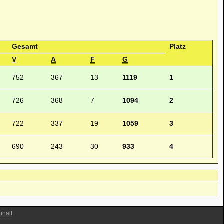
Gesamt
Platz
V
A
F
G
752
367
13
1119
1
726
368
7
1094
2
722
337
19
1059
3
690
243
30
933
4
halt