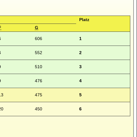
Platz
F
G
6
606
1
4
552
2
9
510
3
9
476
4
13
475
5
20
450
6