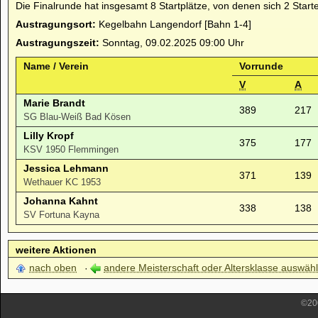
Die Finalrunde hat insgesamt 8 Startplätze, von denen sich 2 Start
Austragungsort:
Kegelbahn Langendorf [Bahn 1-4]
Austragungszeit:
Sonntag, 09.02.2025 09:00 Uhr
Name / Verein
Vorrunde
V
A
Marie Brandt
389
217
SG Blau-Weiß Bad Kösen
Lilly Kropf
375
177
KSV 1950 Flemmingen
Jessica Lehmann
371
139
Wethauer KC 1953
Johanna Kahnt
338
138
SV Fortuna Kayna
weitere Aktionen
nach oben
andere Meisterschaft oder Altersklasse auswäh
©200