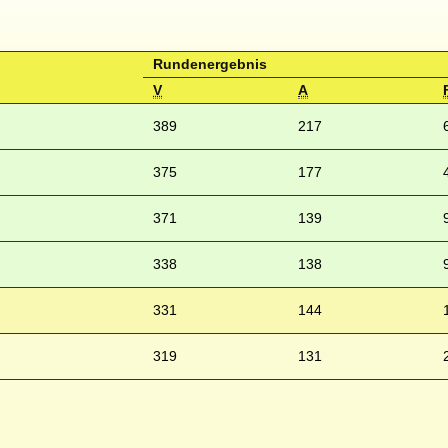
Rundenergebnis
V
A
389
217
375
177
371
139
338
138
331
144
319
131