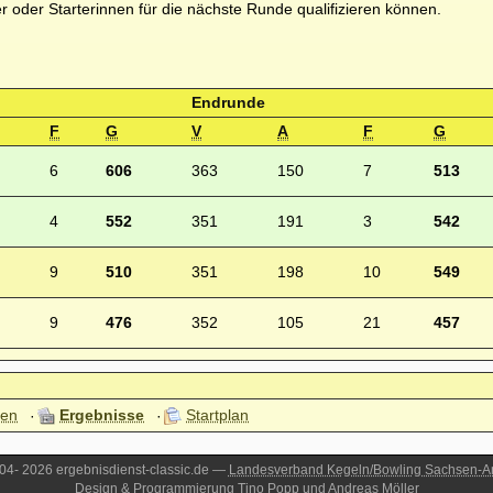
er oder Starterinnen für die nächste Runde qualifizieren können.
Endrunde
F
G
V
A
F
G
6
606
363
150
7
513
4
552
351
191
3
542
9
510
351
198
10
549
9
476
352
105
21
457
len
Ergebnisse
Startplan
4- 2026 ergebnisdienst-classic.de —
Landesverband Kegeln/Bowling Sachsen-An
Design & Programmierung
Tino Popp
und
Andreas Möller