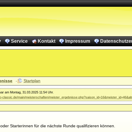
v
Service
Kontakt
Impressum
Datenschutze
bnisse
Startplan
 war am Montag, 31.03.2025 11:54 Uhr.
vkb-classic.de/main/meisterschaften/meister_ergebnisse.php?saison_id=16&meister_id=46&al
 oder Starterinnen für die nächste Runde qualifizieren können.