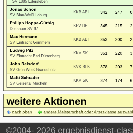
TSV 1885 Edersleben
Jonas Schön
342
247
0
KKB ABI
SV Blau-Weiß Loburg
Philipp Hoppe-Gürbig
345
215
2
KFV DE
Dessauer SV 97
Max Hermann
353
200
2
KKB ABI
SV Eintracht Gommern
Ludwig Pilz
351
220
3
KKV SK
SV Eintracht Bad Dürrenberg
John Reisdorf
378
203
7
KVK BLK
SV Grün-Weiß Granschütz
Matti Schrader
374
174
6
KKV SK
SV Geiseltal Mücheln
weitere Aktionen
nach oben
andere Meisterschaft oder Altersklasse auswäh
©2004- 2026 ergebnisdienst-cla