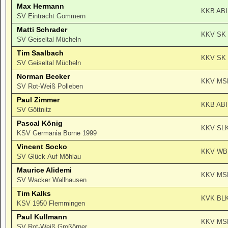
Max Hermann
KKB ABI
SV Eintracht Gommern
Matti Schrader
KKV SK
SV Geiseltal Mücheln
Tim Saalbach
KKV SK
SV Geiseltal Mücheln
Norman Becker
KKV MS
SV Rot-Weiß Polleben
Paul Zimmer
KKB ABI
SV Göttnitz
Pascal König
KKV SL
KSV Germania Borne 1999
Vincent Socko
KKV WB
SV Glück-Auf Möhlau
Maurice Alidemi
KKV MS
SV Wacker Wallhausen
Tim Kalks
KVK BL
KSV 1950 Flemmingen
Paul Kullmann
KKV MS
SV Rot-Weiß Großörner