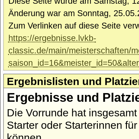
Diese Seite wurde am Samstag, 12.
Änderung war am Sonntag, 25.05.
Zum Verlinken auf diese Seite ver
https://ergebnisse.lvkb-
classic.de/main/meisterschaften/m
saison_id=16&meister_id=50&alte
Ergebnislisten und Platzi
Ergebnisse und Platzi
Die Vorrunde hat insgesamt 
Starter oder Starterinnen fü
können.