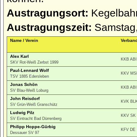
Austragungsort:
Kegelbahn
Austragungszeit:
Samstag,
Name / Verein
Verban
Alex Karl
KKB ABI
SKV Rot-Weiß Zerbst 1999
Paul-Lennard Wolf
KKV MS
TSV 1885 Edersleben
Jonas Schön
KKB ABI
SV Blau-Weiß Loburg
John Reisdorf
KVK BL
SV Grün-Weiß Granschütz
Ludwig Pilz
KKV SK
SV Eintracht Bad Dürrenberg
Philipp Hoppe-Gürbig
KFV DE
Dessauer SV 97