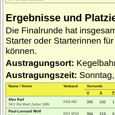
Ergebnisse und Platzi
Die Finalrunde hat insgesam
Starter oder Starterinnen fü
können.
Austragungsort:
Kegelbahn
Austragungszeit:
Sonntag,
Name / Verein
Verband
Vorrunde
V
A
F
Alex Karl
395
232
1
KKB ABI
SKV Rot-Weiß Zerbst 1999
Paul-Lennard Wolf
394
219
0
KKV MSH