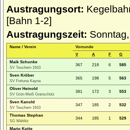
Austragungsort:
Kegelbahn
[Bahn 1-2]
Austragungszeit:
Sonntag,
Name / Verein
Vorrunde
V
A
F
G
Maik Schunke
367
218
6
585
SV Teuchern 1910
Sven Kröber
365
198
5
563
SV Fortuna Kayna
Oliver Heinold
381
172
3
553
SV Grün-Weiß Granschütz
Sven Kanold
347
185
2
532
SV Teuchern 1910
Thomas Stephan
344
185
1
529
SG Wählitz
Mario Kotte