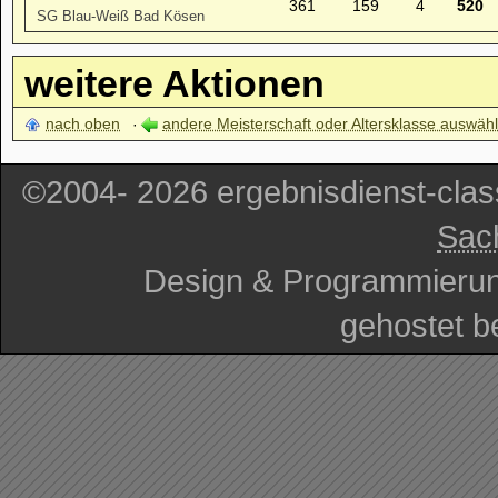
361
159
4
520
SG Blau-Weiß Bad Kösen
weitere Aktionen
nach oben
andere Meisterschaft oder Altersklasse auswäh
©2004- 2026 ergebnisdienst-cla
Sac
Design & Programmieru
gehostet b