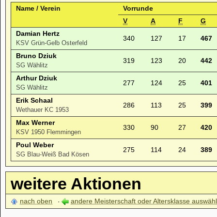
Name / Verein
Vorrunde
V
A
F
G
Damian Hertz
340
127
17
467
KSV Grün-Gelb Osterfeld
Bruno Dziuk
319
123
20
442
SG Wählitz
Arthur Dziuk
277
124
25
401
SG Wählitz
Erik Schaal
286
113
25
399
Wethauer KC 1953
Max Werner
330
90
27
420
KSV 1950 Flemmingen
Poul Weber
275
114
24
389
SG Blau-Weiß Bad Kösen
weitere Aktionen
nach oben
andere Meisterschaft oder Altersklasse auswäh