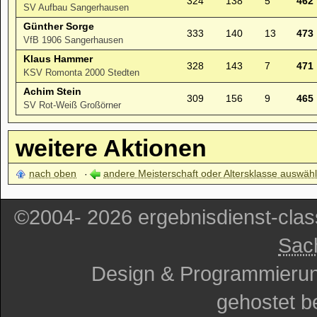
324
138
5
462
SV Aufbau Sangerhausen
Günther Sorge
333
140
13
473
VfB 1906 Sangerhausen
Klaus Hammer
328
143
7
471
KSV Romonta 2000 Stedten
Achim Stein
309
156
9
465
SV Rot-Weiß Großörner
weitere Aktionen
nach oben
andere Meisterschaft oder Altersklasse auswäh
©2004- 2026 ergebnisdienst-cla
Sac
Design & Programmieru
gehostet b