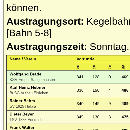
können.
Austragungsort:
Kegelbahn
[Bahn 5-8]
Austragungszeit:
Sonntag,
Name / Verein
Vorrunde
V
A
F
G
Wolfgang Brade
341
128
0
469
KSV Empor Sangerhausen
Karl-Heinz Hebner
336
150
4
486
BuSG Aufbau Eisleben
Rainer Behm
340
149
9
489
SV 1925 Helbra
Dieter Beyer
345
130
3
475
TSV 1885 Edersleben
Frank Walter