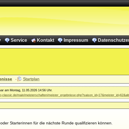
v
Service
Kontakt
Impressum
Datenschutze
bnisse
Startplan
 war am Montag, 11.05.2026 14:56 Uhr.
vkb-classic.de/main/meisterschaften/meister_ergebnisse.php?saison_id=17&meister_id=62&al
 oder Starterinnen für die nächste Runde qualifizieren können.