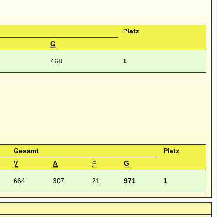
Platz
G
468
1
Gesamt
Platz
V
A
F
G
664
307
21
971
1