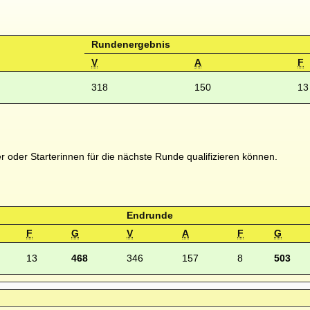
Rundenergebnis
V
A
F
318
150
13
er oder Starterinnen für die nächste Runde qualifizieren können.
Endrunde
F
G
V
A
F
G
13
468
346
157
8
503