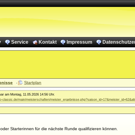
v
Service
Kontakt
Impressum
Datenschutze
bnisse
Startplan
 war am Montag, 11.05.2026 14:56 Uhr.
vkb-classic.de/main/meisterschaften/meister_ergebnisse.php?saison_id=17&meister_id=62&al
 oder Starterinnen für die nächste Runde qualifizieren können.