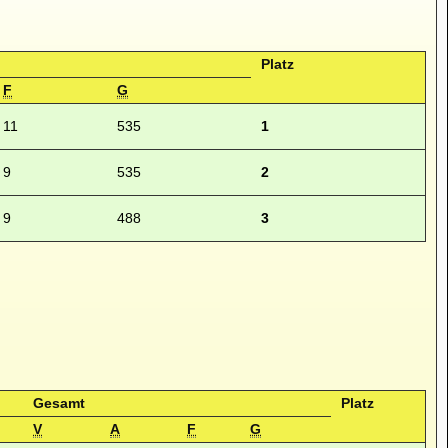
Platz
F
G
11
535
1
9
535
2
9
488
3
Gesamt
Platz
V
A
F
G