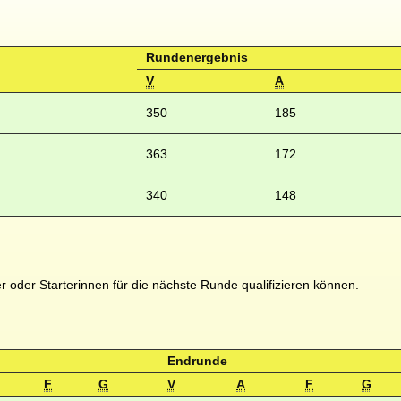
Rundenergebnis
V
A
350
185
363
172
340
148
er oder Starterinnen für die nächste Runde qualifizieren können.
Endrunde
F
G
V
A
F
G