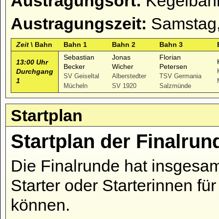
Austragungsort:
Kegelbahn
Austragungszeit:
Samstag,
Zeit
\ Bahn
Bahn 1
Bahn 2
Bahn 3
Sebastian
Jonas
Florian
13:00 Uhr
Becker
Wicher
Petersen
Durchgang
SV Geiseltal
Alberstedter
TSV Germania
1
Mücheln
SV 1920
Salzmünde
Startplan
Startplan der Finalru
Die Finalrunde hat insgesam
Starter oder Starterinnen fü
können.