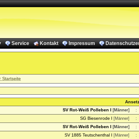
v
Service
Kontakt
Impressum
Datenschutze
r Startseite
Anset
SV Rot-Weiß Polleben I
:
[Männer]
SG Biesenrode I
:
[Männer]
SV Rot-Weiß Polleben I
:
[Männer]
SV 1885 Teutschenthal I
:
[Männer]