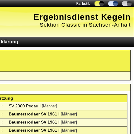
Farbstil:
Ergebnisdienst Kegeln
Sektion Classic in Sachsen-Anhalt
rklärung
etzung
:
SV 2000 Pegau I
[Männer]
:
Baumersrodaer SV 1961 I
[Männer]
:
Baumersrodaer SV 1961 I
[Männer]
:
Baumersrodaer SV 1961 I
[Männer]