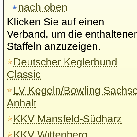
nach oben
Klicken Sie auf einen
Verband, um die enthaltene
Staffeln anzuzeigen.
Deutscher Keglerbund
Classic
LV Kegeln/Bowling Sachs
Anhalt
KKV Mansfeld-Südharz
KKV Wittenberg