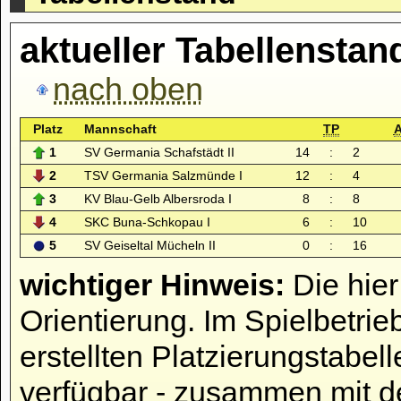
aktueller Tabellenstan
nach oben
Platz
Mannschaft
TP
1
SV Germania Schafstädt II
14
:
2
2
TSV Germania Salzmünde I
12
:
4
3
KV Blau-Gelb Albersroda I
8
:
8
4
SKC Buna-Schkopau I
6
:
10
5
SV Geiseltal Mücheln II
0
:
16
wichtiger Hinweis:
Die hier
Orientierung. Im Spielbetrie
erstellten Platzierungstabell
verfügbar - zusammen mit d