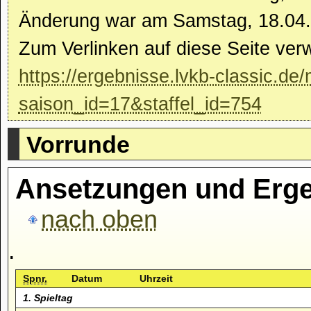
Änderung war am Samstag, 18.04.
Zum Verlinken auf diese Seite ver
https://ergebnisse.lvkb-classic.de
saison_id=17&staffel_id=754
Vorrunde
Ansetzungen und Erge
nach oben
.
Spnr.
Datum
Uhrzeit
1. Spieltag