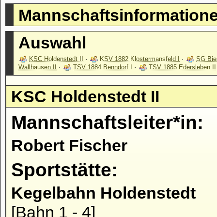
Mannschaftsinformation
Auswahl
KSC Holdenstedt II
·
KSV 1882 Klostermansfeld I
·
SG Bie
Wallhausen II
·
TSV 1884 Benndorf I
·
TSV 1885 Edersleben II
KSC Holdenstedt II
Mannschaftsleiter*in:
Robert Fischer
Sportstätte:
Kegelbahn Holdenstedt
[Bahn 1 - 4]