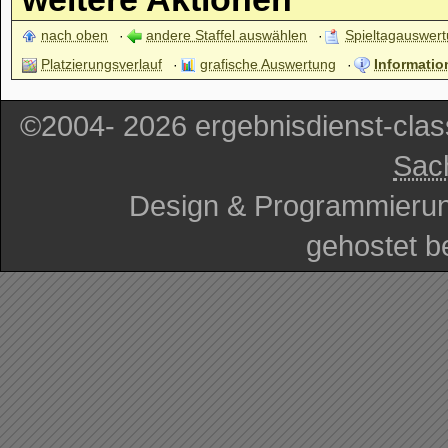
nach oben
andere Staffel auswählen
Spieltagauswer
Platzierungsverlauf
grafische Auswertung
Informatio
©2004- 2026 ergebnisdienst-cla
Sac
Design & Programmieru
gehostet b