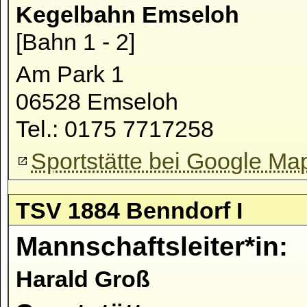
Kegelbahn Emseloh
[Bahn 1 - 2]
Am Park 1
06528 Emseloh
Tel.: 0175 7717258
Sportstätte bei Google Ma
TSV 1884 Benndorf I
Mannschaftsleiter*in:
Harald Groß