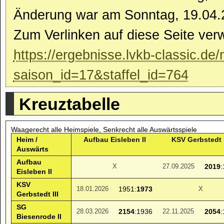
Änderung war am Sonntag, 19.04.
Zum Verlinken auf diese Seite ver
https://ergebnisse.lvkb-classic.de/
saison_id=17&staffel_id=764
Kreuztabelle
Waagerecht alle Heimspiele, Senkrecht alle Auswärtsspiele
Heim /
Aufbau Eisleben II
KSV Gerbstedt I
Auswärts
Aufbau
2019
X
27.09.2025
Eisleben II
KSV
1951:
1973
18.01.2026
X
Gerbstedt III
SG
2154
:1936
2054
28.03.2026
22.11.2025
Biesenrode II