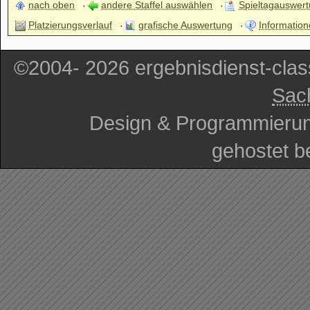
nach oben
andere Staffel auswählen
Spieltagauswer
Platzierungsverlauf
grafische Auswertung
Information
©2004- 2026 ergebnisdienst-cla
Sac
Design & Programmieru
gehostet b