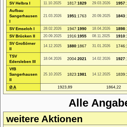
SV Helbra I
1817:
1829
1957
11.10.2025
29.03.2026
Aufbau
Sangerhausen
1951
:1763
1843
21.03.2026
20.09.2025
I
SV Emseloh I
1947:
1990
1898
28.02.2026
18.04.2026
SV Brücken II
1916:
1955
1910
:
20.09.2025
08.11.2025
SV Großörner
1880
:1867
1746:
14.12.2025
31.01.2026
II
TSV
2004:
2021
1927
18.04.2026
14.02.2026
Edersleben III
VfB
Sangerhausen
1823:
1981
1839:
25.10.2025
14.12.2025
II
Ø A
1923,89
1864,22
Alle Angab
weitere Aktionen