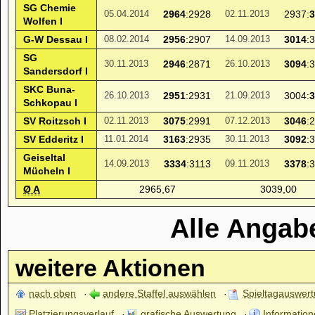
SG Chemie
2964
:2928
2937:
3
05.04.2014
02.11.2013
Wolfen I
G-W Dessau I
2956
:2907
3014
:
08.02.2014
14.09.2013
SG
2946
:2871
3094
:
30.11.2013
26.10.2013
Sandersdorf I
SKC Buna-
2951
:2931
3004:
3
26.10.2013
21.09.2013
Schkopau I
SV Roitzsch I
3075
:2991
3046
:
02.11.2013
07.12.2013
SV Edderitz I
3163
:2935
3092
:
11.01.2014
30.11.2013
Geiseltal
3334
:3113
3378
:
14.09.2013
09.11.2013
Mücheln I
Ø A
2965,67
3039,00
Alle Angab
weitere Aktionen
nach oben
andere Staffel auswählen
Spieltagauswer
Platzierungsverlauf
grafische Auswertung
Information