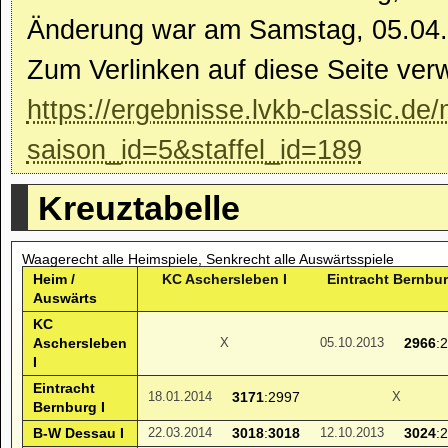
Änderung war am Samstag, 05.04.
Zum Verlinken auf diese Seite ver
https://ergebnisse.lvkb-classic.de/
saison_id=5&staffel_id=189
Kreuztabelle
Waagerecht alle Heimspiele, Senkrecht alle Auswärtsspiele
Heim /
KC Aschersleben I
Eintracht Bernbur
Auswärts
KC
Aschersleben
2966
:
X
05.10.2013
I
Eintracht
3171
:2997
18.01.2014
X
Bernburg I
B-W Dessau I
3018
:
3018
3024
:
22.03.2014
12.10.2013