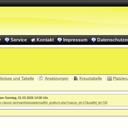
v
Service
Kontakt
Impressum
Datenschutze
bnisse und Tabelle
Ansetzungen
Kreuztabelle
Platzier
 am Sonntag, 01.03.2026 14:06 Uhr.
kb-classic.de/main/klubspiele/staffel_grafisch.php?saison_id=17&staffel_id=726