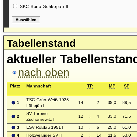
SKC Buna-Schkopau II
Auswählen
Tabellenstand
aktueller Tabellenstan
nach oben
Platz
Mannschaft
TP
MP
SP
TSG Grün-Weiß 1925
1
14
:
2
39,0
89,5
Löbejün I
SV Turbine
2
12
:
4
33,0
71,5
Zschornewitz I
3
ESV Roßlau 1951 I
10
:
6
25,0
61,0
4
Holzweißiger SV II
2
:
14
11,5
53,0