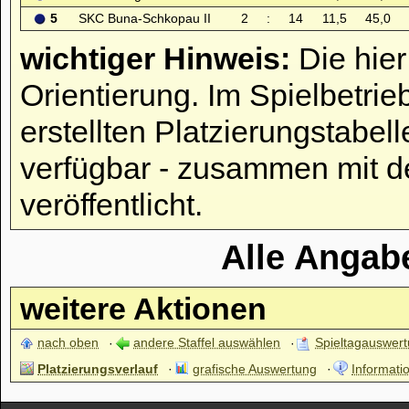
5
SKC Buna-Schkopau II
2
:
14
11,5
45,0
wichtiger Hinweis:
Die hier
Orientierung. Im Spielbetrie
erstellten Platzierungstabell
verfügbar - zusammen mit d
veröffentlicht.
Alle Angab
weitere Aktionen
nach oben
andere Staffel auswählen
Spieltagauswer
Platzierungsverlauf
grafische Auswertung
Informatio