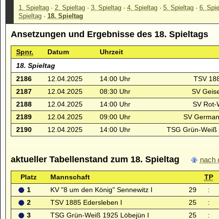
1. Spieltag
·
2. Spieltag
·
3. Spieltag
·
4. Spieltag
·
5. Spieltag
·
6. Spie
Spieltag
·
18. Spieltag
Ansetzungen und Ergebnisse des 18. Spieltags
Spnr.
Datum
Uhrzeit
18. Spieltag
2186
12.04.2025
14:00 Uhr
TSV 188
2187
12.04.2025
08:30 Uhr
SV Geise
2188
12.04.2025
14:00 Uhr
SV Rot-
2189
12.04.2025
09:00 Uhr
SV Germani
2190
12.04.2025
14:00 Uhr
TSG Grün-Weiß 
aktueller Tabellenstand zum 18. Spieltag
nach 
Platz
Mannschaft
TP
1
KV "8 um den König" Sennewitz I
29
:
2
TSV 1885 Edersleben I
25
:
3
TSG Grün-Weiß 1925 Löbejün I
25
: