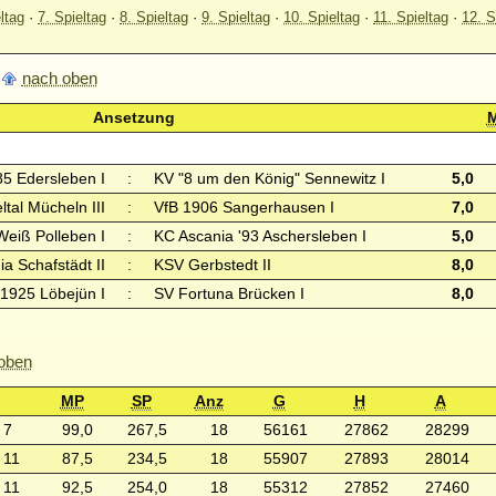
ltag
·
7. Spieltag
·
8. Spieltag
·
9. Spieltag
·
10. Spieltag
·
11. Spieltag
·
12. S
nach oben
Ansetzung
5 Edersleben I
:
KV "8 um den König" Sennewitz I
5,0
ltal Mücheln III
:
VfB 1906 Sangerhausen I
7,0
Weiß Polleben I
:
KC Ascania '93 Aschersleben I
5,0
a Schafstädt II
:
KSV Gerbstedt II
8,0
1925 Löbejün I
:
SV Fortuna Brücken I
8,0
oben
MP
SP
Anz
G
H
A
7
99,0
267,5
18
56161
27862
28299
11
87,5
234,5
18
55907
27893
28014
11
92,5
254,0
18
55312
27852
27460