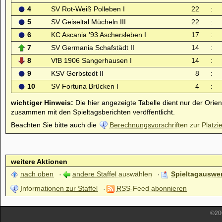
4
SV Rot-Weiß Polleben I
22
:
5
SV Geiseltal Mücheln III
22
:
6
KC Ascania '93 Aschersleben I
17
:
7
SV Germania Schafstädt II
14
:
8
VfB 1906 Sangerhausen I
14
:
9
KSV Gerbstedt II
8
:
10
SV Fortuna Brücken I
4
:
wichtiger Hinweis:
Die hier angezeigte Tabelle dient nur der Orien
zusammen mit den Spieltagsberichten veröffentlicht.
Beachten Sie bitte auch die
Berechnungsvorschriften zur Platzie
weitere Aktionen
nach oben
andere Staffel auswählen
Spieltagauswe
Informationen zur Staffel
RSS-Feed abonnieren
©200