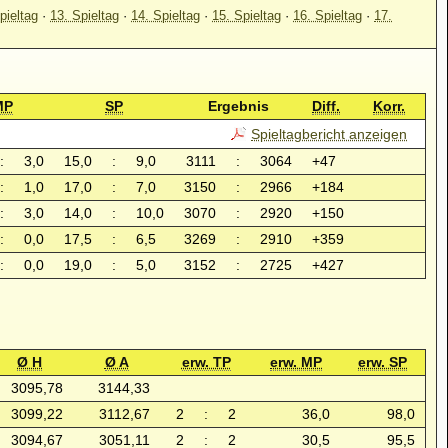
pieltag
·
13. Spieltag
·
14. Spieltag
·
15. Spieltag
·
16. Spieltag
·
17.
MP
SP
Ergebnis
Diff.
Korr.
Spieltagbericht anzeigen
:
3,0
15,0
:
9,0
3111
:
3064
+47
:
1,0
17,0
:
7,0
3150
:
2966
+184
:
3,0
14,0
:
10,0
3070
:
2920
+150
:
0,0
17,5
:
6,5
3269
:
2910
+359
:
0,0
19,0
:
5,0
3152
:
2725
+427
Ø H
Ø A
erw. TP
erw. MP
erw. SP
3095,78
3144,33
3099,22
3112,67
2
:
2
36,0
98,0
3094,67
3051,11
2
:
2
30,5
95,5