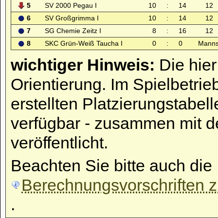
5
SV 2000 Pegau I
10
:
14
12
6
SV Großgrimma I
10
:
14
12
7
SG Chemie Zeitz I
8
:
16
12
8
SKC Grün-Weiß Taucha I
0
:
0
Manns
wichtiger Hinweis:
Die hier
Orientierung. Im Spielbetrie
erstellten Platzierungstabell
verfügbar - zusammen mit d
veröffentlicht.
Beachten Sie bitte auch die
Berechnungsvorschriften zu
.