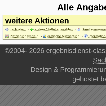
Alle Angab
weitere Aktionen
nach oben
andere Staffel auswählen
Spieltagauswe
Platzierungsverlauf
grafische Auswertung
Information
©2004- 2026 ergebnisdienst-cla
Sac
Design & Programmieru
gehostet b