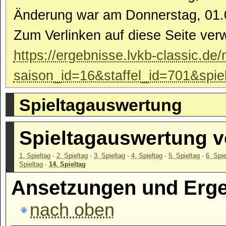
Änderung war am Donnerstag, 01.
Zum Verlinken auf diese Seite ver
https://ergebnisse.lvkb-classic.de/
saison_id=16&staffel_id=701&spie
Spieltagauswertung
Spieltagauswertung 
1. Spieltag
·
2. Spieltag
·
3. Spieltag
·
4. Spieltag
·
5. Spieltag
·
6. Spie
Spieltag
·
14. Spieltag
Ansetzungen und Ergeb
nach oben