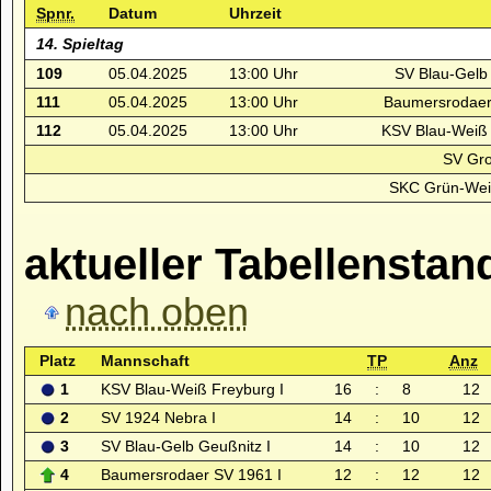
Spnr.
Datum
Uhrzeit
14. Spieltag
109
05.04.2025
13:00 Uhr
SV Blau-Gelb 
111
05.04.2025
13:00 Uhr
Baumersrodaer
112
05.04.2025
13:00 Uhr
KSV Blau-Weiß 
SV Gr
SKC Grün-Wei
aktueller Tabellenstan
nach oben
Platz
Mannschaft
TP
Anz
1
KSV Blau-Weiß Freyburg I
16
:
8
12
2
SV 1924 Nebra I
14
:
10
12
3
SV Blau-Gelb Geußnitz I
14
:
10
12
4
Baumersrodaer SV 1961 I
12
:
12
12