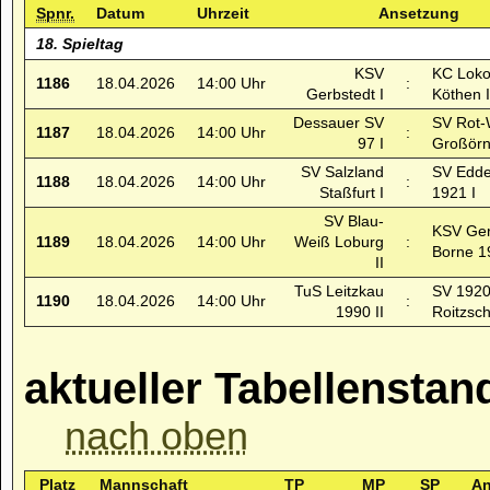
Spnr.
Datum
Uhrzeit
Ansetzung
18. Spieltag
KSV
KC Loko
1186
18.04.2026
14:00 Uhr
:
Gerbstedt I
Köthen I
Dessauer SV
SV Rot-
1187
18.04.2026
14:00 Uhr
:
97 I
Großörn
SV Salzland
SV Edder
1188
18.04.2026
14:00 Uhr
:
Staßfurt I
1921 I
SV Blau-
KSV Ge
1189
18.04.2026
14:00 Uhr
Weiß Loburg
:
Borne 1
II
TuS Leitzkau
SV 192
1190
18.04.2026
14:00 Uhr
:
1990 II
Roitzsch
aktueller Tabellenstan
nach oben
Platz
Mannschaft
TP
MP
SP
A