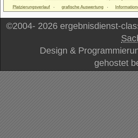
Platzierungsverlauf
grafische Auswertung
Information
©2004- 2026 ergebnisdienst-cla
Sac
Design & Programmieru
gehostet b