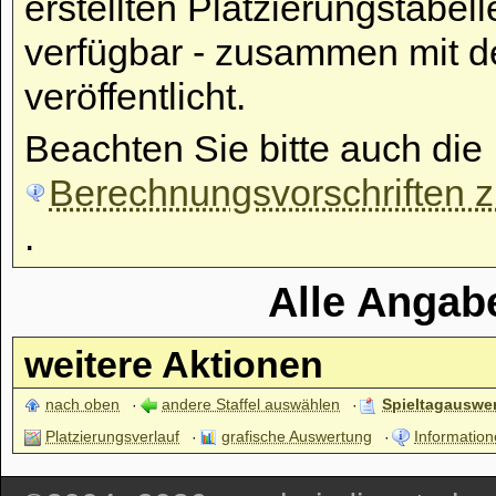
erstellten Platzierungstabell
verfügbar - zusammen mit d
veröffentlicht.
Beachten Sie bitte auch die
Berechnungsvorschriften zu
.
Alle Angab
weitere Aktionen
nach oben
andere Staffel auswählen
Spieltagauswe
Platzierungsverlauf
grafische Auswertung
Information