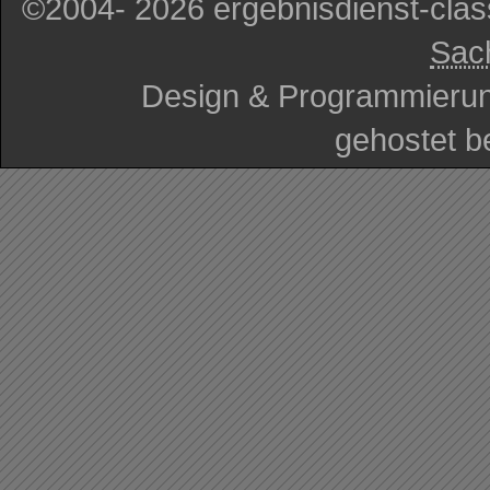
©2004- 2026 ergebnisdienst-cla
Sac
Design & Programmieru
gehostet b