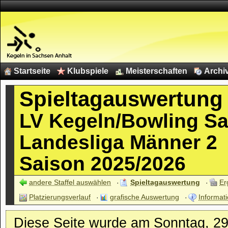
Startseite
Klubspiele
Meisterschaften
Archi
Spieltagauswertung
LV Kegeln/Bowling S
Landesliga Männer 2
Saison 2025/2026
andere Staffel auswählen
Spieltagauswertung
Er
Platzierungsverlauf
grafische Auswertung
Informati
Diese Seite wurde am Sonntag, 29.0