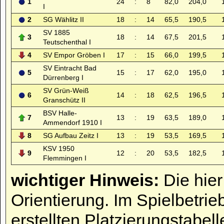
1
24
:
8
82,0
204,0
I
2
SG Wählitz II
18
:
14
65,5
190,5
SV 1885
3
18
:
14
67,5
201,5
Teutschenthal I
4
SV Empor Gröben I
17
:
15
66,0
199,5
SV Eintracht Bad
5
15
:
17
62,0
195,0
Dürrenberg I
SV Grün-Weiß
6
14
:
18
62,5
196,5
Granschütz II
BSV Halle-
7
13
:
19
63,5
189,0
Ammendorf 1910 I
8
SG Aufbau Zeitz I
13
:
19
53,5
169,5
KSV 1950
9
12
:
20
53,5
182,5
Flemmingen I
wichtiger Hinweis:
Die hier
Orientierung. Im Spielbetrie
erstellten Platzierungstabell