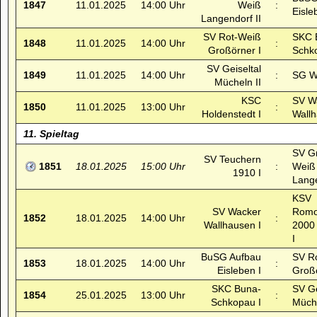
1847
11.01.2025
14:00 Uhr
Weiß
:
Eisle
Langendorf II
SV Rot-Weiß
SKC 
1848
11.01.2025
14:00 Uhr
:
Großörner I
Schk
SV Geiseltal
1849
11.01.2025
14:00 Uhr
:
SG Wä
Mücheln II
KSC
SV W
1850
11.01.2025
13:00 Uhr
:
Holdenstedt I
Wallh
11. Spieltag
SV G
SV Teuchern
1851
18.01.2025
15:00 Uhr
:
Weiß
1910 I
Lange
KSV
SV Wacker
Romo
1852
18.01.2025
14:00 Uhr
:
Wallhausen I
2000
I
BuSG Aufbau
SV R
1853
18.01.2025
14:00 Uhr
:
Eisleben I
Großö
SKC Buna-
SV Ge
1854
25.01.2025
13:00 Uhr
:
Schkopau I
Müche