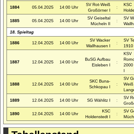
SV Rot-Weiß
KSC
1884
05.04.2025
14:00 Uhr
:
Großörner I
Holde
SV Geiseltal
SV W
1885
05.04.2025
14:00 Uhr
:
Mücheln II
Wallh
18. Spieltag
SV Wacker
SV T
1886
12.04.2025
14:00 Uhr
:
Wallhausen I
1910 
KSV
BuSG Aufbau
Romo
1887
12.04.2025
14:00 Uhr
:
Eisleben I
2000
I
SV G
SKC Buna-
1888
12.04.2025
14:00 Uhr
:
Weiß
Schkopau I
Lange
SV R
1889
12.04.2025
14:00 Uhr
SG Wählitz I
:
Großö
KSC
SV Ge
1890
12.04.2025
14:00 Uhr
:
Holdenstedt I
Müche