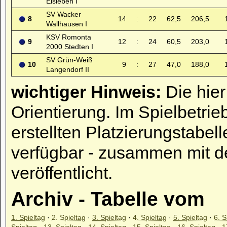
Eisleben I
SV Wacker
8
14
:
22
62,5
206,5
Wallhausen I
KSV Romonta
9
12
:
24
60,5
203,0
2000 Stedten I
SV Grün-Weiß
10
9
:
27
47,0
188,0
Langendorf II
wichtiger Hinweis:
Die hier
Orientierung. Im Spielbetrie
erstellten Platzierungstabell
verfügbar - zusammen mit d
veröffentlicht.
Archiv - Tabelle vom
1. Spieltag
·
2. Spieltag
·
3. Spieltag
·
4. Spieltag
·
5. Spieltag
·
6. S
Spieltag
·
13. Spieltag
·
14. Spieltag
·
15. Spieltag
·
16. Spieltag
·
1