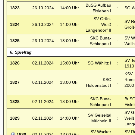
BuSG Aufbau
1823
26.10.2024
14:00 Uhr
:
SG Wä
Eisleben I
SV Grün-
SV R
1824
26.10.2024
14:00 Uhr
Weiß
:
Großö
Langendorf II
SKC Buna-
SV W
1825
26.10.2024
13:00 Uhr
:
Schkopau I
Wallh
6. Spieltag
SV T
1826
02.11.2024
15:00 Uhr
SG Wählitz I
:
1910 
KSV
KSC
Romo
1827
02.11.2024
13:00 Uhr
:
Holdenstedt I
2000
I
SKC Buna-
BuSG
1828
02.11.2024
13:00 Uhr
:
Schkopau I
Eisle
SV G
SV Geiseltal
1829
02.11.2024
14:00 Uhr
:
Weiß
Mücheln II
Lange
SV Wacker
SV R
1830
02.11.2024
13:00 Uhr
: