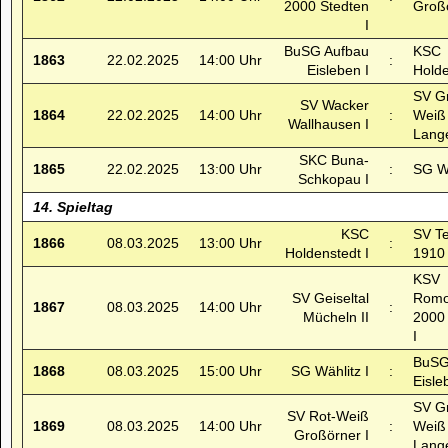
2000 Stedten
Großö
I
BuSG Aufbau
KSC
1863
22.02.2025
14:00 Uhr
:
Eisleben I
Holde
SV G
SV Wacker
1864
22.02.2025
14:00 Uhr
:
Weiß
Wallhausen I
Lange
SKC Buna-
1865
22.02.2025
13:00 Uhr
:
SG Wä
Schkopau I
14. Spieltag
KSC
SV T
1866
08.03.2025
13:00 Uhr
:
Holdenstedt I
1910 
KSV
SV Geiseltal
Romo
1867
08.03.2025
14:00 Uhr
:
Mücheln II
2000
I
BuSG
1868
08.03.2025
15:00 Uhr
SG Wählitz I
:
Eisle
SV G
SV Rot-Weiß
1869
08.03.2025
14:00 Uhr
:
Weiß
Großörner I
Lange