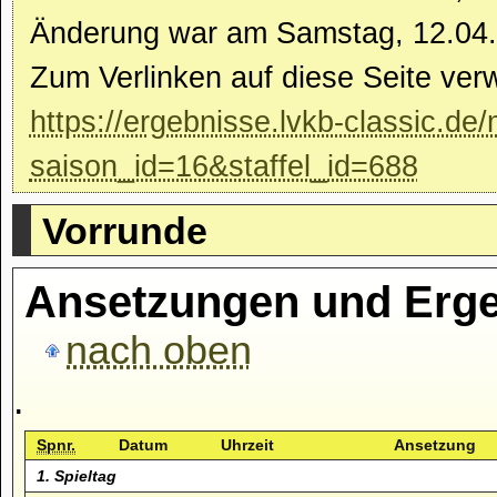
Änderung war am Samstag, 12.04.
Zum Verlinken auf diese Seite ver
https://ergebnisse.lvkb-classic.de
saison_id=16&staffel_id=688
Vorrunde
Ansetzungen und Erge
nach oben
.
Spnr.
Datum
Uhrzeit
Ansetzung
1. Spieltag