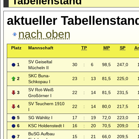
Tabellenstand
aktueller Tabellenstan
nach oben
Platz
Mannschaft
TP
MP
SP
A
SV Geiseltal
1
30
:
6
98,5
247,0
Mücheln II
SKC Buna-
2
23
:
13
81,5
225,0
Schkopau I
SV Rot-Weiß
3
22
:
14
81,5
231,5
Großörner I
SV Teuchern 1910
4
22
:
14
80,0
217,5
I
5
SG Wählitz I
17
:
19
72,0
223,0
6
KSC Holdenstedt I
16
:
20
70,5
209,0
BuSG Aufbau
7
15
:
21
66,0
209,5