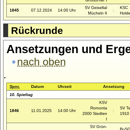
Großörner I
SV Geiseltal
KSC
1845
07.12.2024
14:00 Uhr
:
Mücheln II
Holde
Rückrunde
Ansetzungen und Erge
nach oben
.
Spnr.
Datum
Uhrzeit
Ansetzung
10. Spieltag
KSV
Romonta
SV T
1846
11.01.2025
14:00 Uhr
:
2000 Stedten
1910 
I
SV Grün-
BuSG