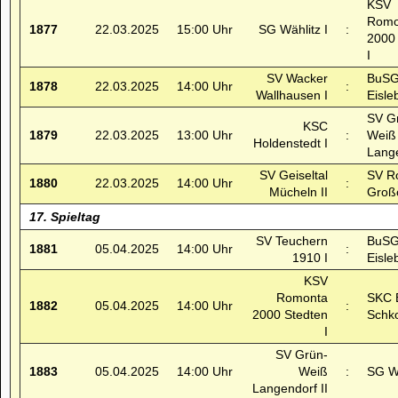
KSV
Romo
1877
22.03.2025
15:00 Uhr
SG Wählitz I
:
2000
I
SV Wacker
BuSG
1878
22.03.2025
14:00 Uhr
:
Wallhausen I
Eisle
SV G
KSC
1879
22.03.2025
13:00 Uhr
:
Weiß
Holdenstedt I
Lange
SV Geiseltal
SV R
1880
22.03.2025
14:00 Uhr
:
Mücheln II
Großö
17. Spieltag
SV Teuchern
BuSG
1881
05.04.2025
14:00 Uhr
:
1910 I
Eisle
KSV
Romonta
SKC 
1882
05.04.2025
14:00 Uhr
:
2000 Stedten
Schk
I
SV Grün-
1883
05.04.2025
14:00 Uhr
Weiß
:
SG Wä
Langendorf II