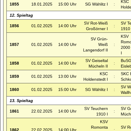
KSC
1855
18.01.2025
15:00 Uhr
SG Wählitz I
:
Holde
12. Spieltag
SV Rot-Weiß
SV T
1856
01.02.2025
14:00 Uhr
:
Großörner I
1910 
KSV
SV Grün-
Romo
1857
01.02.2025
14:00 Uhr
Weiß
:
2000
Langendorf II
I
SV Geiseltal
BuSG
1858
01.02.2025
14:00 Uhr
:
Mücheln II
Eisle
KSC
SKC 
1859
01.02.2025
13:00 Uhr
:
Holdenstedt I
Schk
SV W
1860
01.02.2025
15:00 Uhr
SG Wählitz I
:
Wallh
13. Spieltag
SV Teuchern
SV Ge
1861
22.02.2025
14:00 Uhr
:
1910 I
Müche
KSV
Romonta
SV R
1862
22.02.2025
14:00 Uhr
: