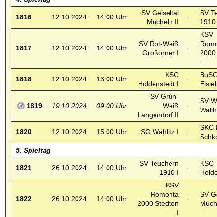
SV Geiseltal
SV T
1816
12.10.2024
14:00 Uhr
:
Mücheln II
1910 
KSV
SV Rot-Weiß
Romo
1817
12.10.2024
14:00 Uhr
:
Großörner I
2000
I
KSC
BuSG
1818
12.10.2024
13:00 Uhr
:
Holdenstedt I
Eisle
SV Grün-
SV W
1819
19.10.2024
09:00 Uhr
Weiß
:
Wallh
Langendorf II
SKC 
1820
12.10.2024
15:00 Uhr
SG Wählitz I
:
Schk
5. Spieltag
SV Teuchern
KSC
1821
26.10.2024
14:00 Uhr
:
1910 I
Holde
KSV
Romonta
SV Ge
1822
26.10.2024
14:00 Uhr
:
2000 Stedten
Müche
I