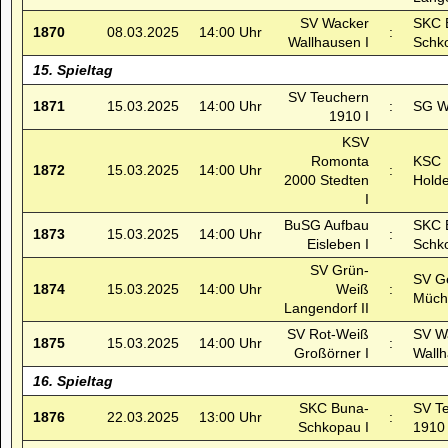
SV Wacker
SKC 
1870
08.03.2025
14:00 Uhr
:
Wallhausen I
Schk
15. Spieltag
SV Teuchern
1871
15.03.2025
14:00 Uhr
:
SG Wä
1910 I
KSV
Romonta
KSC
1872
15.03.2025
14:00 Uhr
:
2000 Stedten
Holde
I
BuSG Aufbau
SKC 
1873
15.03.2025
14:00 Uhr
:
Eisleben I
Schk
SV Grün-
SV Ge
1874
15.03.2025
14:00 Uhr
Weiß
:
Müche
Langendorf II
SV Rot-Weiß
SV W
1875
15.03.2025
14:00 Uhr
:
Großörner I
Wallh
16. Spieltag
SKC Buna-
SV T
1876
22.03.2025
13:00 Uhr
:
Schkopau I
1910 