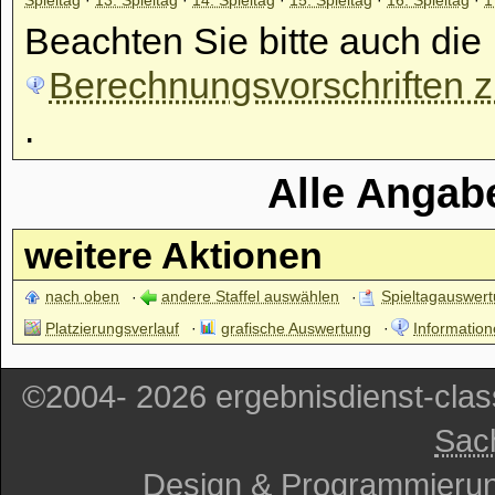
Beachten Sie bitte auch die
Berechnungsvorschriften zu
.
Alle Angab
weitere Aktionen
nach oben
andere Staffel auswählen
Spieltagauswer
Platzierungsverlauf
grafische Auswertung
Information
©2004- 2026 ergebnisdienst-cla
Sac
Design & Programmieru