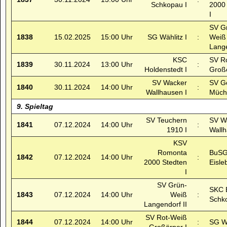
Schkopau I
2000
I
SV G
1838
15.02.2025
15:00 Uhr
SG Wählitz I
:
Weiß
Lange
KSC
SV R
1839
30.11.2024
13:00 Uhr
:
Holdenstedt I
Großö
SV Wacker
SV Ge
1840
30.11.2024
14:00 Uhr
:
Wallhausen I
Müche
9. Spieltag
SV Teuchern
SV W
1841
07.12.2024
14:00 Uhr
:
1910 I
Wallh
KSV
Romonta
BuSG
1842
07.12.2024
14:00 Uhr
:
2000 Stedten
Eisle
I
SV Grün-
SKC 
1843
07.12.2024
14:00 Uhr
Weiß
:
Schk
Langendorf II
SV Rot-Weiß
1844
07.12.2024
14:00 Uhr
:
SG Wä