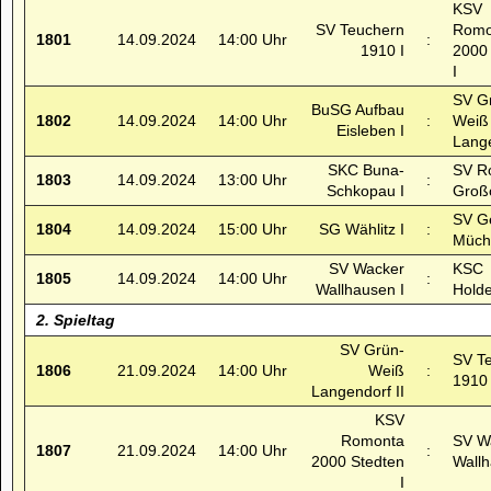
KSV
SV Teuchern
Romo
1801
14.09.2024
14:00 Uhr
:
1910 I
2000
I
SV G
BuSG Aufbau
1802
14.09.2024
14:00 Uhr
:
Weiß
Eisleben I
Lange
SKC Buna-
SV R
1803
14.09.2024
13:00 Uhr
:
Schkopau I
Großö
SV Ge
1804
14.09.2024
15:00 Uhr
SG Wählitz I
:
Müche
SV Wacker
KSC
1805
14.09.2024
14:00 Uhr
:
Wallhausen I
Holde
2. Spieltag
SV Grün-
SV T
1806
21.09.2024
14:00 Uhr
Weiß
:
1910 
Langendorf II
KSV
Romonta
SV W
1807
21.09.2024
14:00 Uhr
:
2000 Stedten
Wallh
I