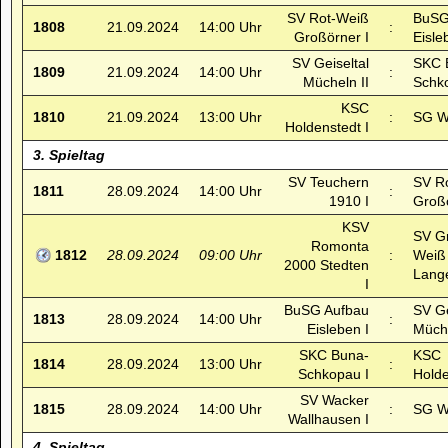
SV Rot-Weiß
BuSG
1808
21.09.2024
14:00 Uhr
:
Großörner I
Eisle
SV Geiseltal
SKC 
1809
21.09.2024
14:00 Uhr
:
Mücheln II
Schk
KSC
1810
21.09.2024
13:00 Uhr
:
SG Wä
Holdenstedt I
3. Spieltag
SV Teuchern
SV R
1811
28.09.2024
14:00 Uhr
:
1910 I
Großö
KSV
SV G
Romonta
1812
28.09.2024
09:00 Uhr
:
Weiß
2000 Stedten
Lange
I
BuSG Aufbau
SV Ge
1813
28.09.2024
14:00 Uhr
:
Eisleben I
Müche
SKC Buna-
KSC
1814
28.09.2024
13:00 Uhr
:
Schkopau I
Holde
SV Wacker
1815
28.09.2024
14:00 Uhr
:
SG Wä
Wallhausen I
4. Spieltag