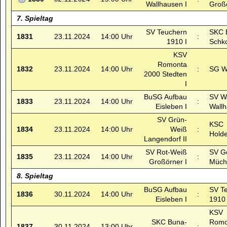
Wallhausen I
Großö
7. Spieltag
SV Teuchern
SKC 
1831
23.11.2024
14:00 Uhr
:
1910 I
Schk
KSV
Romonta
1832
23.11.2024
14:00 Uhr
:
SG Wä
2000 Stedten
I
BuSG Aufbau
SV W
1833
23.11.2024
14:00 Uhr
:
Eisleben I
Wallh
SV Grün-
KSC
1834
23.11.2024
14:00 Uhr
Weiß
:
Holde
Langendorf II
SV Rot-Weiß
SV Ge
1835
23.11.2024
14:00 Uhr
:
Großörner I
Müche
8. Spieltag
BuSG Aufbau
SV T
1836
30.11.2024
14:00 Uhr
:
Eisleben I
1910 
KSV
SKC Buna-
Romo
1837
30.11.2024
13:00 Uhr
: