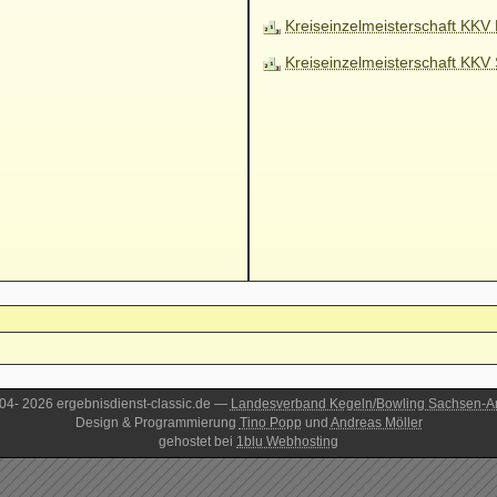
Kreiseinzelmeisterschaft KKV
Kreiseinzelmeisterschaft KKV 
4- 2026 ergebnisdienst-classic.de —
Landesverband Kegeln/Bowling Sachsen-An
Design & Programmierung
Tino Popp
und
Andreas Möller
gehostet bei
1blu Webhosting