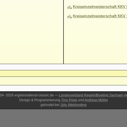
Kreiseinzelmeisterschaft KKV
Kreiseinzelmeisterschaft KKV 
4- 2026 ergebnisdienst-classic.de —
Landesverband Kegeln/Bowling Sachsen-An
Design & Programmierung
Tino Popp
und
Andreas Möller
gehostet bei
1blu Webhosting